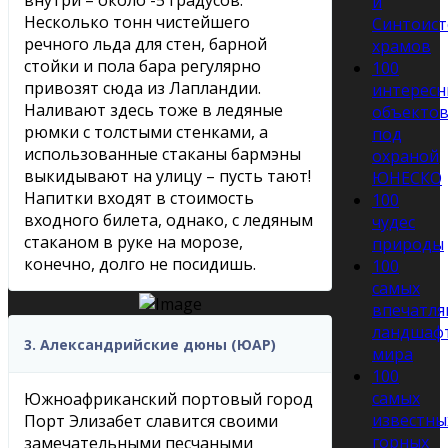
и
Несколько тонн чистейшего
Синтоист
речного льда для стен, барной
храмов
стойки и пола бара регулярно
100
привозят сюда из Лапландии.
интересн
Наливают здесь тоже в ледяные
объекто
рюмки с толстыми стенками, а
под
использованные стаканы бармэны
охраной
выкидывают на улицу – пусть тают!
ЮНЕСКО
Напитки входят в стоимость
100
входного билета, однако, с ледяным
чудес
стаканом в руке на морозе,
природы
конечно, долго не посидишь.
100
самых
впечатл
ландшаф
3. Александрийские дюны (ЮАР)
мира
100
самых
Южноафриканский портовый город
известны
Порт Элизабет славится своими
горных
замечательными песчаными