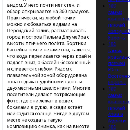
видом. У него почти нет стен, и
100
обзор открывается на 360 градусов.
самых
Практически, из любой точки
красивых
можно любоваться видами на
пляжей
Персидский залив, рассматривать
Западно
город и остров Пальма Джумейра с
Европы
высоты птичьего полёта. Бортики
100
бассейна почти незаметны, кажется,
самых
что вода переливается через край и
красивых
падает вниз, а бассейн бесконечный
пляжей
и сливается с небом. Рядом с
Юго-
плавательной зоной оборудована
Восточн
зона отдыха с удобными одно- и
Европы
двухместными шезлонгами. Многие
100
посетители делают потрясающие
самых
фото, где они лежат в воде с
красивых
бокалами в руках, а сзади встаёт
пляжей
или садится солнце. Нигде в другом
Азии и
месте не создать такую
Африки
композицию снимка, как на высоте
100