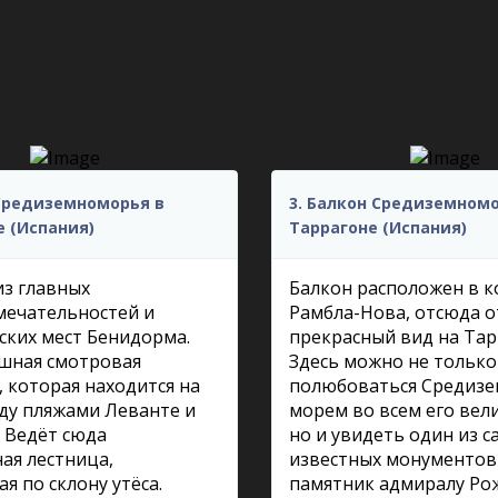
 Средиземноморья в
3. Балкон Средиземномо
 (Испания)
Таррагоне (Испания)
из главных
Балкон расположен в 
мечательностей и
Рамбла-Нова, отсюда 
ских мест Бенидорма.
прекрасный вид на Тар
шная смотровая
Здесь можно не только
 которая находится на
полюбоваться Средиз
ду пляжами Леванте и
морем во всем его вел
 Ведёт сюда
но и увидеть один из с
ая лестница,
известных монументов 
я по склону утёса.
памятник адмиралу Ро