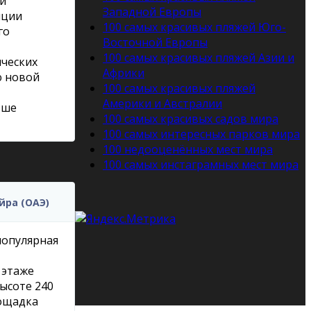
 и
Западной Европы
нции
100 самых красивых пляжей Юго-
го
Восточной Европы
100 самых красивых пляжей Азии и
ческих
Африки
ю новой
100 самых красивых пляжей
Америки и Австралии
ьше
100 самых красивых садов мира
100 самых интересных парков мира
100 недооценённых мест мира
100 самых инстаграмных мест мира
йра (ОАЭ)
популярная
 этаже
высоте 240
лощадка