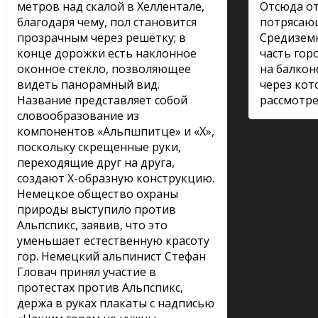
метров над скалой в Хеллентале,
Отсюда о
благодаря чему, пол становится
потрясаю
прозрачным через решётку; в
Средиземн
конце дорожки есть наклонное
часть гор
оконное стекло, позволяющее
на балкон
видеть панорамный вид.
через ко
Название представляет собой
рассмотре
словообразование из
компонентов «Альпшпитце» и «Х»,
поскольку скрещенные руки,
переходящие друг на друга,
создают Х-образную конструкцию.
Немецкое общество охраны
природы выступило против
Альпспикс, заявив, что это
уменьшает естественную красоту
гор. Немецкий альпинист Стефан
Гловач принял участие в
протестах против Альпспикс,
держа в руках плакаты с надписью