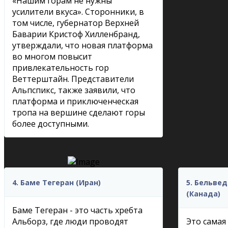
«Нашим горам не нужны
усилители вкуса». Сторонники, в
том числе, губернатор Верхней
Баварии Кристоф Хилленбранд,
утверждали, что новая платформа
во многом повысит
привлекательность гор
Веттерштайн. Представители
Альпспикс, также заявили, что
платформа и приключенческая
тропа на вершине сделают горы
более доступными.
4. Баме Тегеран (Иран)
5. Бельве
(Канада)
Баме Тегеран - это часть хребта
Альборз, где люди проводят
Это самая