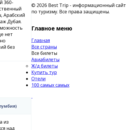
й 360-
© 2026 Best Trip - информационный сайт
сственный
по туризму. Все права защищены.
, Арабский
аж Дубая.
Главное меню
зможность
де нет
Главная
ьно
Все страны
ий без
Все билеты
Авиабилеты
Ж/д билеты
Купить тур
Отели
100 самых самых
олумбия)
а из
ся над