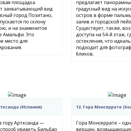
ровая площадка
предлагает панорамны
ет захватывающий вид
градусный вид на иску
сный город Позитано,
остров в форме пальмы
пускается по склону
залив и городской пейз
рю, и на знаменитое
Существует, также, во
 Амальфи. Это
доступа на 54-й этаж, г
е место для
остекления, что идеал
ирования.
подходит для фотограф
бликов.
ртксанда (Испания)
12. Гора Монсеррате (К
 гору Артксанда —
Гора Монсеррате – одн
способ увидеть Бильбао
вершин, возвышающих