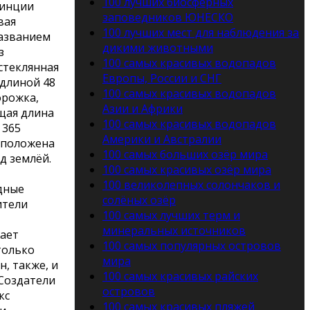
100 лучших биосферных
винции
заповедников ЮНЕСКО
вая
100 лучших мест для наблюдения за
азванием
дикими животными
з
100 самых красивых водопадов
стеклянная
Европы, России и СНГ
длиной 48
100 самых красивых водопадов
орожка,
Азии и Африки
щая длина
100 самых красивых водопадов
 365
Америки и Австралии
сположена
100 самых больших озёр мира
ад землёй.
100 самых красивых озёр мира
100 великолепных солончаков и
дные
солёных озёр
ители
100 самых лучших терм и
минеральных источников
ает
100 самых популярных островов
только
мира
, также, и
100 самых красивых райских
 Создатели
островов
кс
100 самых красивых пляжей