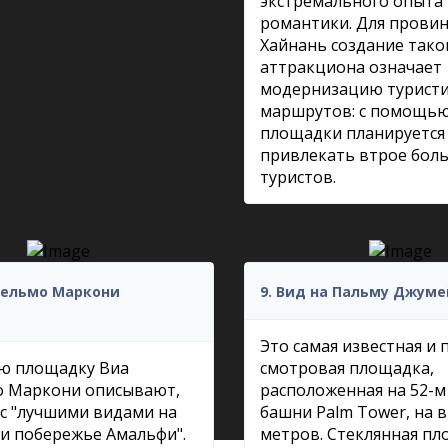
экстремального опыта
романтики. Для прови
Хайнань создание тако
аттракциона означает
модернизацию туристи
маршрутов: с помощь
площадки планируется
привлекать втрое бол
туристов.
льельмо Маркони
9. Вид на Пальму Джуме
Это самая известная и 
ю площадку Виа
смотровая площадка,
о Маркони описывают,
расположенная на 52-м
 с "лучшими видами на
башни Palm Tower, на 
и побережье Амальфи".
метров. Стеклянная п