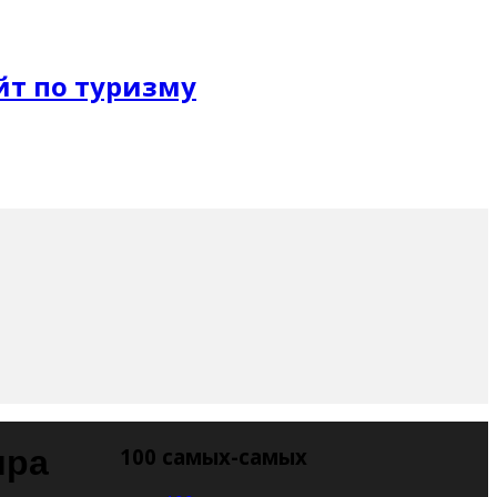
ира
100 самых-самых