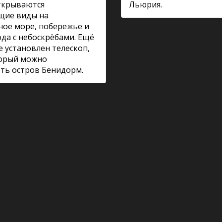
ткрываются
Льюрия.
щие виды на
ое море, побережье и
ода с небоскрёбами. Ещё
е установлен телескоп,
торый можно
ть остров Бенидорм.