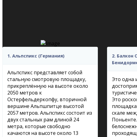
1. Альпспикс (Германия)
2. Балкон
Бенидорме
Альпспикс представляет собой
стальную смотровую площадку,
Это одна 
прикреплённую на высоте около
достопри
2050 метров к
туристиче
Остерфельдеркопфу, вторичной
Это роско
вершине Альпшпитце высотой
площадка,
2057 метров. Альпспикс состоит из
скале меж
двух стальных рам длиной 24
Поньенте.
метра, которые свободно
белоснежн
качаются на высоте около 13
проходяща