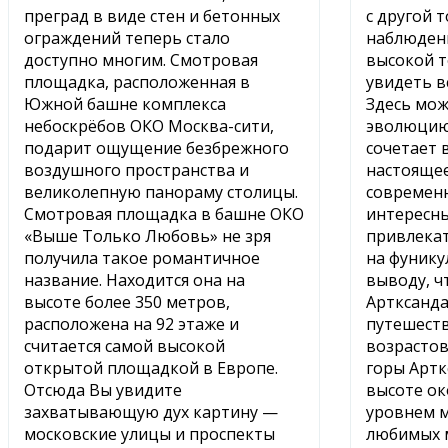
преград в виде стен и бетонных
с другой т
ограждений теперь стало
наблюдени
доступно многим. Смотровая
высокой т
площадка, расположенная в
увидеть в
Южной башне комплекса
Здесь мож
небоскрёбов ОКО Москва-сити,
эволюцию 
подарит ощущение безбрежного
сочетает 
воздушного пространства и
настоящее
великолепную панораму столицы.
современн
Смотровая площадка в башне ОКО
интересны
«Выше Только Любовь» не зря
привлека
получила такое романтичное
на фунику
название. Находится она на
выводу, ч
высоте более 350 метров,
Артксанда
расположена на 92 этаже и
путешеств
считается самой высокой
возрастов
открытой площадкой в Европе.
горы Артк
Отсюда Вы увидите
высоте ок
захватывающую дух картину —
уровнем м
московские улицы и проспекты
любимых м