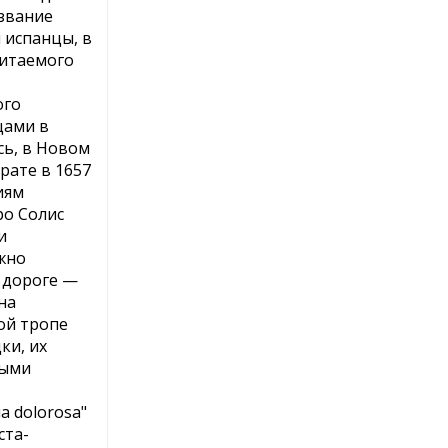
звание
 испанцы, в
читаемого
ого
цами в
сь, в Новом
рате в 1657
иям
ро Солис
и
жно
 дороге —
на
ой тропе
ки, их
ными
 dolorosa"
ста-