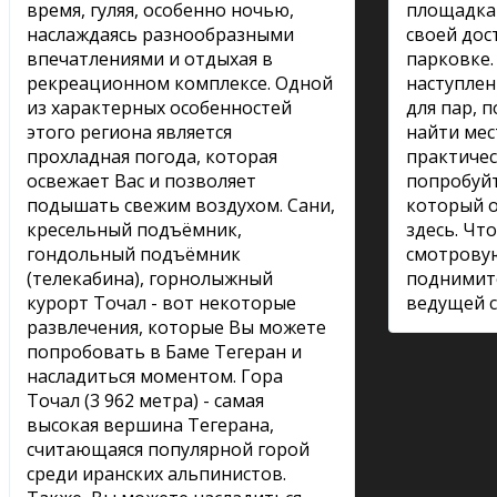
время, гуляя, особенно ночью,
площадка 
наслаждаясь разнообразными
своей дос
впечатлениями и отдыхая в
парковке.
рекреационном комплексе. Одной
наступлен
из характерных особенностей
для пар, 
этого региона является
найти мес
прохладная погода, которая
практиче
освежает Вас и позволяет
попробуйт
подышать свежим воздухом. Сани,
который о
кресельный подъёмник,
здесь. Чт
гондольный подъёмник
смотрову
(телекабина), горнолыжный
поднимите
курорт Точал - вот некоторые
ведущей с
развлечения, которые Вы можете
попробовать в Баме Тегеран и
насладиться моментом. Гора
Точал (3 962 метра) - самая
высокая вершина Тегерана,
считающаяся популярной горой
среди иранских альпинистов.