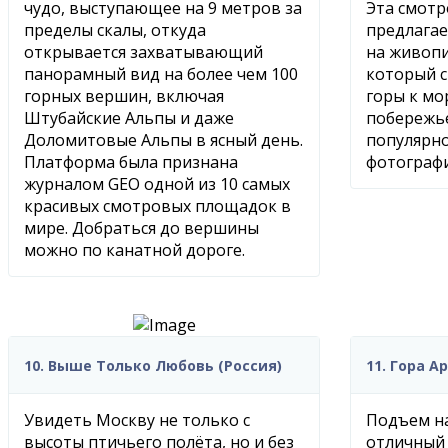
чудо, выступающее на 9 метров за
Эта смот
пределы скалы, откуда
предлага
открывается захватывающий
на живопи
панорамный вид на более чем 100
который с
горных вершин, включая
горы к мо
Штубайские Альпы и даже
побережье
Доломитовые Альпы в ясный день.
популярно
Платформа была признана
фотограф
журналом GEO одной из 10 самых
красивых смотровых площадок в
мире. Добраться до вершины
можно по канатной дороге.
10. Выше Только Любовь (Россия)
11. Гора А
Увидеть Москву не только с
Подъем на
высоты птичьего полёта, но и без
отличный 