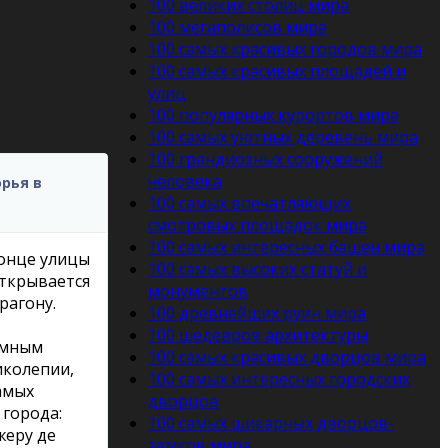
100 великих столиц мира
100 мегаполисов мира
100 самых красивых городов мира
100 самых красивых площадей и
улиц
100 популярных курортов мира
100 самых уютных деревень мира
100 грандиозных сооружений
человека
рья в
100 самых впечатляющих
смотровых площадок мира
100 самых интересных башен мира
конце улицы
100 самых высоких статуй и
открывается
монументов
рагону.
100 древнейших руин мира
100 шедевров архитектуры
емным
100 cамых красивых дворцов мира
иколепии,
100 самых интересных городских
амых
дворцов
города:
100 самых шикарных дворцов-
жеру де
замков мира