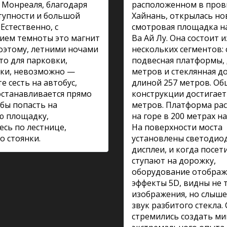
Монреаля, благодаря
расположенном в про
тупности и большой
Хайнань, открылась но
 Естественно, с
смотровая площадка н
ием темноты это магнит
Ва Ай Лу. Она состоит и
поэтому, летними ночами
нескольких сегментов: 
то для парковки,
подвесная платформы, 
ски, невозможно —
метров и стеклянная д
е сесть на автобус,
длиной 257 метров. Об
станавливается прямо
конструкции достигает
обы попасть на
метров. Платформа ра
ю площадку,
на горе в 200 метрах н
сь по лестнице,
На поверхности моста
о стоянки.
установлены светодио
дисплеи, и когда посет
ступают на дорожку,
оборудование отображ
эффекты 5D, видны не 
изображения, но слышен
звук разбитого стекла.
стремились создать ми