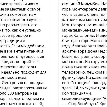
очки зрения, и часто
столицей Колумбии. На
е за местами с самой
горе Монтсеррате дали
очки помогает нам
честь своего очень по
сё это немного лучше.
католиками монастыря
но рассмотреть его
Монтсеррат, основанн
и то, как он успешно
монахами-бенедиктин
в себе прошлое и
горах Каталонии. И зде
, традиции и
Свете, на горе Монтсер
ость. Если мы добавим
году, благодаря старан
е варианты питания и
архитектора Дона Пед
тельность путешествия
были построены собор 
лёре, легко прийти к
монастырь. На гору мо
то посещение горы
подняться по канатной
 идеально подходит для
телеферико, пешком и 
енников всех
фуникулёре. На каменн
. Смотровая площадка
есть "станции"- площад
санда, расположенная на
здесь 14, со скульптур
оло 300 метров над
композициями,
оря, является одним из
символизирующими "Via
ест местных жителей,
— "Скорбный путь" Хри