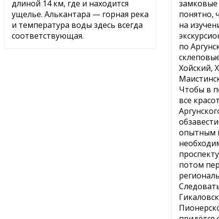
длиной 14 км, где и находится
замковые 
ущелье. Алькантара — горная река
понятно, 
и температура воды здесь всегда
на изучен
соответствующая.
экскурсио
по Аргунс
склеповые
Хойский, 
Маистинск
Чтобы в п
все красо
Аргунског
обзавести
опытным г
необходи
проспекту
потом пер
региональ
Следоват
Гикаловск
Пионерск
придётся 