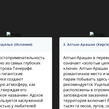
 ущелье (Испания)
3. Алтын-Арашан (Кирги
достопримечательность
Алтын-Арашан в перев
дно из самых глубоких
означает «золотые це
трова Тенерифе.
ключи». Алтын-Арашан
 гигантские
романтичное место и 
ики создают
парам побывать здесь 
ую атмосферу, как
рекомендуется. Ущелье
дтверждая его
расположены в огром
кое название». Адское
заповедном заказнике.
льзуется заслуженной
территория включает б
остью у любителей
тысяч га лесов, лугов, с