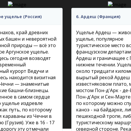
ое ущелье (Россия)
6. Ардеш (Франция)
нахов, край древних
Ущелье Ардеш — живо
ых башен и невероятной
ущелье, популярное
ной природы — всё это
туристическое место в
е Аргунское ущелье.
французском департам
есь сегодня возводят
Ардеш и граничащее с 
овременный
нижнем течении. Ущел
ный курорт Ведучи и
около тридцати килом
есь находится визитная
вырытый рекой Ардеш
 Чечни — знаменитые
известняковом плато, 
кие башни-близнецы.
мостом Пон-д'Арк - де
нное в самом сердце
Пон-д'Арк и Сен-Марте
о ущелье издревле
по которому можно спу
 как путь, по которому
каноэ - на байдарке, ли
 караваны из Чечни в
пешеходной тропе, либ
 (Грузия). Уже в 16 - 17
туристическому маршр
 дорогу эту отмечали
северной стороне. Река