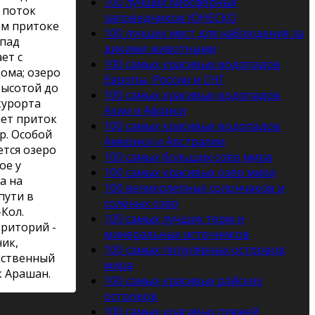
100 лучших биосферных
 поток
заповедников ЮНЕСКО
ом притоке
100 лучших мест для наблюдения за
опад
дикими животными
ет с
100 самых красивых водопадов
ома; озеро
Европы, России и СНГ
высотой до
100 самых красивых водопадов
курорта
Азии и Африки
ает приток
100 самых красивых водопадов
р. Особой
Америки и Австралии
тся озеро
100 самых больших озёр мира
ое у
100 самых красивых озёр мира
а на
100 великолепных солончаков и
пути в
солёных озёр
Кол.
100 самых лучших терм и
рриторий -
минеральных источников
ик,
100 самых популярных островов
рственный
мира
 Арашан.
100 самых красивых райских
островов
100 самых красивых пляжей