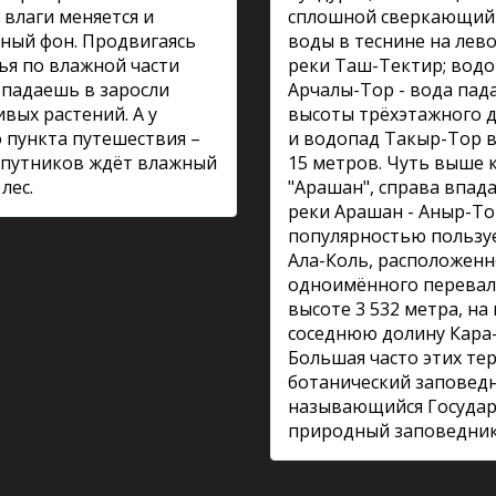
 влаги меняется и
сплошной сверкающий
ный фон. Продвигаясь
воды в теснине на лев
ья по влажной части
реки Таш-Тектир; вод
падаешь в заросли
Арчалы-Тор - вода пада
вых растений. А у
высоты трёхэтажного д
 пункта путешествия –
и водопад Такыр-Тор 
 путников ждёт влажный
15 метров. Чуть выше 
лес.
"Арашан", справа впад
реки Арашан - Аныр-То
популярностью пользуе
Ала-Коль, расположенн
одноимённого перевал
высоте 3 532 метра, на 
соседнюю долину Кара-
Большая часто этих те
ботанический заповедн
называющийся Госуда
природный заповедник