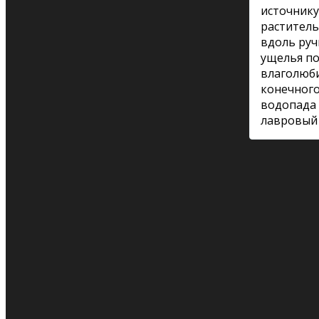
источнику
раститель
вдоль руч
ущелья по
влаголюби
конечного
водопада
лавровый 