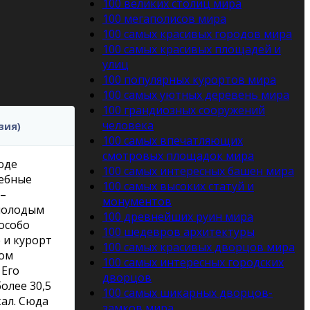
100 великих столиц мира
100 мегаполисов мира
100 самых красивых городов мира
100 самых красивых площадей и
улиц
100 популярных курортов мира
100 самых уютных деревень мира
100 грандиозных сооружений
человека
зия)
100 самых впечатляющих
смотровых площадок мира
оде
100 самых интересных башен мира
лебные
100 самых высоких статуй и
 –
монументов
молодым
100 древнейших руин мира
особо
100 шедевров архитектуры
 и курорт
100 cамых красивых дворцов мира
ном
100 самых интересных городских
 Его
дворцов
олее 30,5
100 самых шикарных дворцов-
кал. Сюда
замков мира