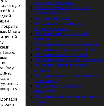
 его
Синтоистских храмов
, вплоть до
100 интересных объектов под
р и Чон-
охраной ЮНЕСКО
падной
100 чудес природы
ашан.
100 самых впечатляющих
н покрыты
ландшафтов мира
ями. Много
100 самых известных горных
 и чистой
вершин
ду
100 самых невероятных вулканов
ками
100 самых невероятных каньонов
. Также,
100 самых красивых ущелий
тями
100 самых красивых пещер и гротов
нно-
100 самых живописных мест
а-Суу у
планеты
ршины,
100 самых красивых панорамных
пад в
дорог мира
уу; очень
100 лучших треккиновых
аркыратма
маршрутов
100 самых красивых национальных
одопадов
парков
 в один