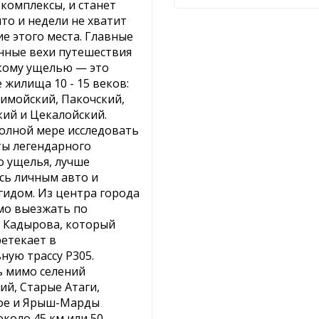
комплексы, и станет
что и недели не хватит
ие этого места. Главные
нные вехи путешествия
кому ущелью — это
 жилища 10 - 15 веков:
Химойский, Пакочский,
ий и Цекалойский.
олной мере исследовать
ты легендарного
о ущелья, лучше
сь личным авто и
идом. Из центра города
мо выезжать по
 Кадырова, который
етекает в
ную трассу Р305.
ь мимо селений
ий, Старые Атаги,
ое и Ярыш-Марды
около 45 км или 50