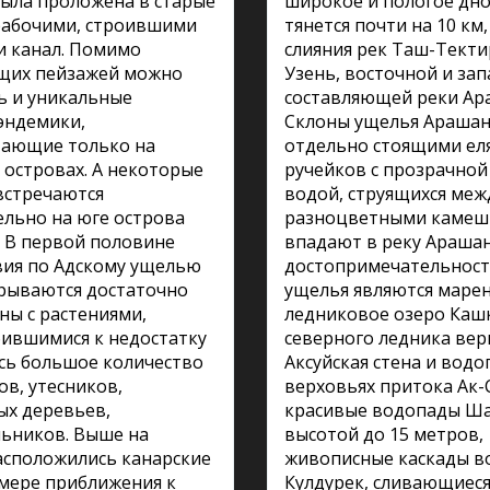
ыла проложена в старые
широкое и пологое дно
рабочими, строившими
тянется почти на 10 км
и канал. Помимо
слияния рек Таш-Текти
щих пейзажей можно
Узень, восточной и за
ь и уникальные
составляющей реки Ар
эндемики,
Склоны ущелья Араша
тающие только на
отдельно стоящими ел
 островах. А некоторые
ручейков с прозрачной
встречаются
водой, струящихся меж
льно на юге острова
разноцветными камеш
 В первой половине
впадают в реку Арашан
вия по Адскому ущелью
достопримечательнос
рываются достаточно
ущелья являются маре
оны с растениями,
ледниковое озеро Кашк
ившимися к недостатку
северного ледника ве
есь большое количество
Аксуйская стена и водо
ов, утесников,
верховьях притока Ак-С
ых деревьев,
красивые водопады Ш
ьников. Выше на
высотой до 15 метров,
асположились канарские
живописные каскады в
 мере приближения к
Кулдурек, сливающиеся