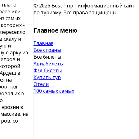
 плато
© 2026 Best Trip - информационный сайт
олее или
по туризму. Все права защищены.
из самых
которых -
Главное меню
о пересекло
 скалу и
Главная
ую и
Все страны
ную арку из
Все билеты
метров и
Авиабилеты
 которой
Ж/д билеты
 Ардеш в
Купить тур
ся на
Отели
ров над
100 самых самых
зовал их в
го
 эрозии в
 массиве, на
ров, со