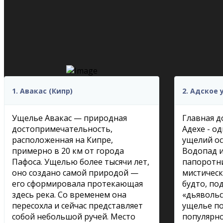
1. Авакас (Кипр)
2. Адское
Ущелье Авакас — природная
Главная 
достопримечательность,
Адехе - о
расположенная на Кипре,
ущелий ос
примерно в 20 км от города
Водопад и
Пафоса. Ущелью более тысячи лет,
папоротн
оно создано самой природой —
мистическ
его сформировала протекающая
будто, по
здесь река. Со временем она
«дьявольс
пересохла и сейчас представляет
ущелье по
собой небольшой ручей. Место
популярн