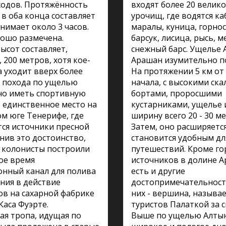
ходов. Протяжённость
входят более 20 велик
в оба конца составляет
урочищ, где водятся ка
анимает около 3 часов.
маралы, куница, горнос
ошо размечена.
барсук, лисица, рысь, м
ысот составляет,
снежный барс. Ущелье 
 200 метров, хотя кое-
Арашан изумительно по
а уходит вверх более
На протяжении 5 км от
я похода по ущелью
начала, с высокими ск
но иметь спортивную
бортами, проросшими
о единственное место на
кустарниками, ущелье
м юге Тенерифе, где
ширину всего 20 - 30 м
ся источники пресной
Затем, оно расширяется
нив это достоинство,
становится удобным дл
 колонисты построили
путешествий. Кроме го
вое время
источников в долине 
нный канал для полива
есть и другие
ния в действие
достопримечательности
в на сахарной фабрике
них - вершина, называ
Каса Фуэрте.
туристов Палаткой за 
я тропа, идущая по
Выше по ущелью Алты