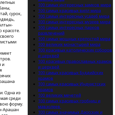
олепных
100 самых интересных замков мира
баны,
100 самых красивых вилл мира
тай, сурок,
100 самых интересных усадеб мира
едведь,
100 самых интересных музеев мира
Алтын-
100 самых интересных парков
 красоте.
развлечений
 своего
100 самых мощных крепостей мира
алистыми
100 великих монастырей мира
100 красивых католических соборов
 имеет
и церквей
етров.
100 красивых православных храмов
 и
и церквей
я
100 самых красивых Буддийских
рячих
храмов
Арашана
100 самых красивых Индуистских
храмов
. Одна из
100 великих мечетей
емая среди
100 самых красивых гробниц и
свою форму.
мавзолеев
н-Арашан
100 самых значимых Даосских и