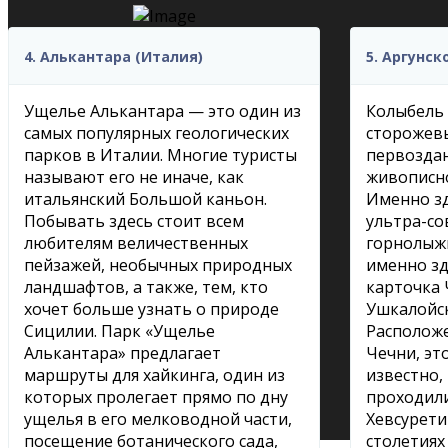
4. Алькантара (Италия)
5. Аргунск
Ущелье Алькантара — это один из
Колыбель 
самых популярных геологических
сторожев
парков в Италии. Многие туристы
первоздан
называют его не иначе, как
живописно
итальянский Большой каньон.
Именно зд
Побывать здесь стоит всем
ультра-с
любителям величественных
горнолыж
пейзажей, необычных природных
именно зд
ландшафтов, а также, тем, кто
карточка
хочет больше узнать о природе
Ушкалойс
Сицилии. Парк «Ущелье
Расположе
Алькантара» предлагает
Чечни, эт
маршруты для хайкинга, один из
известно,
которых пролегает прямо по дну
проходили
ущелья в его мелководной части,
Хевсуретию
посещение ботанического сада,
столетиях