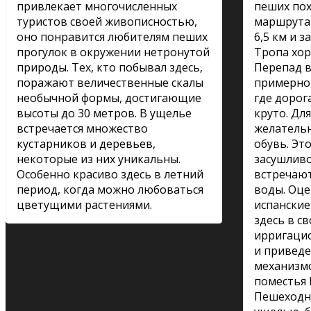
привлекает многочисленных
пеших по
туристов своей живописностью,
маршрута 
оно понравится любителям пеших
6,5 км и з
прогулок в окружении нетронутой
Тропа хор
природы. Тех, кто побывал здесь,
Перепад в
поражают величественные скалы
примерно,
необычной формы, достигающие
где дорог
высоты до 30 метров. В ущелье
круто. Дл
встречается множество
желатель
кустарников и деревьев,
обувь. Эт
некоторые из них уникальны.
засушливо
Особенно красиво здесь в летний
встречают
период, когда можно любоваться
воды. Оце
цветущими растениями.
испанские
здесь в с
ирригацио
и приведе
механизмо
поместья 
Пешеходна