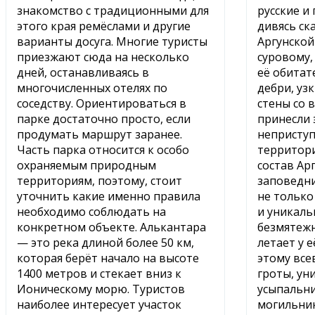
знакомство с традиционными для
русские и
этого края ремёслами и другие
дивясь ск
варианты досуга. Многие туристы
Аргунской
приезжают сюда на несколько
суровому,
дней, останавливаясь в
её обитат
многочисленных отелях по
дебри, уз
соседству. Ориентироваться в
стены со 
парке достаточно просто, если
принесли 
продумать маршрут заранее.
неприступ
Часть парка относится к особо
территори
охраняемым природным
состав Ар
территориям, поэтому, стоит
заповедни
уточнить какие именно правила
не только 
необходимо соблюдать на
и уникаль
конкретном объекте. Алькантара
безмятежн
— это река длиной более 50 км,
летает у 
которая берёт начало на высоте
этому вс
1400 метров и стекает вниз к
гроты, ун
Ионическому морю. Туристов
усыпальн
наиболее интересует участок
могильник