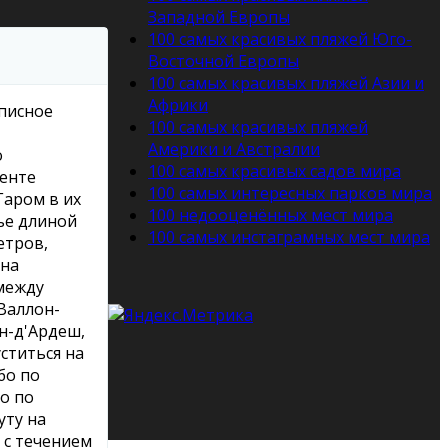
Западной Европы
100 самых красивых пляжей Юго-
Восточной Европы
100 самых красивых пляжей Азии и
Африки
писное
100 самых красивых пляжей
Америки и Австралии
о
100 самых красивых садов мира
енте
100 самых интересных парков мира
Гаром в их
100 недооценённых мест мира
ье длиной
100 самых инстаграмных мест мира
етров,
 на
между
-Валлон-
н-д'Ардеш,
ститься на
бо по
о по
уту на
 с течением