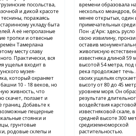
 грузинские посольства,
времени образовала на
азочной и дикой красоте
несколько меандров, б
 теснины, поражаясь
менее открытых, один 
 старинному укладу быта
примечательных среди 
елей. А её непролазные
Пон -д'Арк: здесь русл
кие тропки и отвесные
свою извилину, пронзив
времён Тамерлана
оставив монументальн
этому месту славу
живописную естествен
ного. Практически, вся
известняка длиной 59 
я ущелья входит в
высотой 54 метра, под
гунского музея-
река продолжает течь.
ка, который охраняет
своих ущельях спускает
башни 10 - 18 веков, но
высоту от 80 до 45 мет
ную живность, что
уровнем моря. Он обра
о скачет, ползает и
результате длительно
её границ. Добавьте к
воздействия карстовой
евозможные пещерные
известняковой скале, в
икальные стоянки и
средней высоте 300 мет
ицы, грунтовые
средиземноморской
и, родовые склепы и
растительностью.