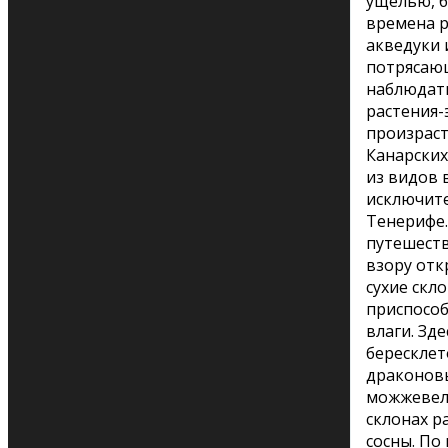
ущелью, б
времена 
акведуки 
потрясаю
наблюдат
растения-
произрас
Канарских
из видов 
исключите
Тенерифе.
путешест
взору отк
сухие скл
приспособ
влаги. Зд
бересклет
драконов
можжевел
склонах р
сосны. По