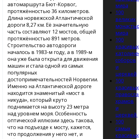
автомаршрута Бют-Корвог,
мира
протяжённостью 36 километров.
100
Длина норвежской Атлантической
великих
дороги 8,27 км. Её значительную
монасты
часть составляют 12 мостов, общей
мира
протяжённостью 891 метров.
100
Строительство автодороги
красивых
началось в 1983-м году, а в 1989-м
католиче
она уже была открыта для движения
соборов
машин и стала одной из самых
и
популярных
церквей
достопримечательностей Норвегии.
100
Именно на Атлантической дороге
красивых
находится знаменитый «мост в
правосла
никуда», который круто
храмов
поднимается на высоту 23 метра
и
над уровнем моря. Особенность
церквей
оптической иллюзии здесь такова,
100
что на подъезде к мосту, кажется,
самых
что продолжения у него нет, и
красивых