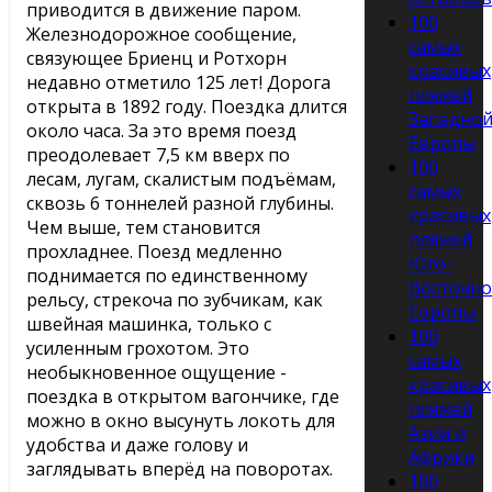
приводится в движение паром.
100
Железнодорожное сообщение,
самых
связующее Бриенц и Ротхорн
красивых
недавно отметило 125 лет! Дорога
пляжей
открыта в 1892 году. Поездка длится
Западно
около часа. За это время поезд
Европы
преодолевает 7,5 км вверх по
100
лесам, лугам, скалистым подъёмам,
самых
сквозь 6 тоннелей разной глубины.
красивых
Чем выше, тем становится
пляжей
прохладнее. Поезд медленно
Юго-
поднимается по единственному
Восточн
рельсу, стрекоча по зубчикам, как
Европы
швейная машинка, только с
100
усиленным грохотом. Это
самых
необыкновенное ощущение -
красивых
поездка в открытом вагончике, где
пляжей
можно в окно высунуть локоть для
Азии и
удобства и даже голову и
Африки
заглядывать вперёд на поворотах.
100