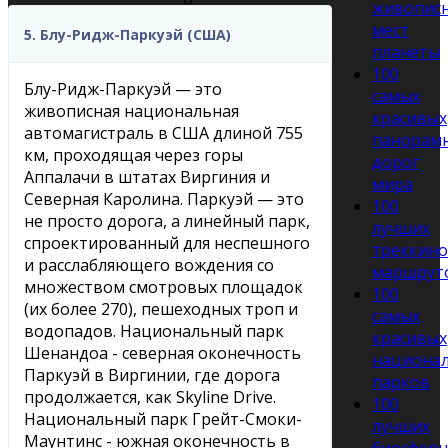
живопис
мест
5. Блу-Ридж-Паркуэй (США)
планеты
100
Блу-Ридж-Паркуэй — это
самых
живописная национальная
красивых
автомагистраль в США длиной 755
панорам
км, проходящая через горы
дорог
Аппалачи в штатах Виргиния и
мира
Северная Каролина. Паркуэй — это
100
не просто дорога, а линейный парк,
лучших
спроектированный для неспешного
треккин
и расслабляющего вождения со
маршрут
множеством смотровых площадок
100
(их более 270), пешеходных троп и
самых
водопадов. Национальный парк
красивых
Шенандоа - северная оконечность
национа
Паркуэй в Виргинии, где дорога
парков
продолжается, как Skyline Drive.
100
Национальный парк Грейт-Смоки-
лучших
Маунтинс - южная оконечность в