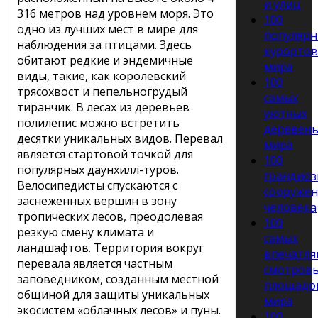
и улиц
316 метров над уровнем моря. Это
100
одно из лучших мест в мире для
популярн
наблюдения за птицами. Здесь
курортов
обитают редкие и эндемичные
мира
виды, такие, как королевский
100
трясохвост и пепельногрудый
самых
тиранчик. В лесах из деревьев
уютных
полилепис можно встретить
деревен
десятки уникальных видов. Перевал
мира
является стартовой точкой для
100
популярных даунхилл-туров.
грандиоз
Велосипедисты спускаются с
сооруже
заснеженных вершин в зону
человека
тропических лесов, преодолевая
100
резкую смену климата и
самых
ландшафтов. Территория вокруг
впечатл
перевала является частным
смотров
заповедником, созданным местной
площадо
общиной для защиты уникальных
мира
экосистем «облачных лесов» и пуны.
100