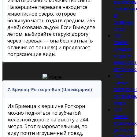
из-за огромного количества снега.
великол
На вершине перевала находится
солончак
живописное озеро, которое
и
большую часть года (в среднем, 265
солёных
дней) сковано льдом. Если Вы едете
озёр
летом, выбирайте старую дорогу
100
через перевал — она бесплатная (в
самых
отличие от тоннеля) и предлагает
лучших
потрясающие виды.
терм и
минерал
источник
100
самых
популярн
7. Бриенц-Ротхорн-Бан (Швейцария)
островов
мира
Из Бриенца к вершине Ротхорн
100
можно подняться по зубчатой
самых
железной дороге на высоту 2 244
красивых
метра. Этот очаровательный, по
райских
виду почти игрушечный поезд,
островов