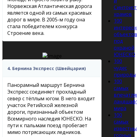
и
Норвежская Атлантическая дорога
Синтоист
является одной из самых красивых
храмов
дорог в мире. В 2005-м году она
100
стала победителем конкурса
интересн
Строение века.
объекто
под
охраной
ЮНЕСКО
100
чудес
4. Бернина Экспресс (Швейцария)
природы
100
Панорамный маршрут Бернина
самых
Экспресс соединяет прохладный
впечатл
север с тёплым югом. В него входит
ландшаф
участок Ретийской железной
мира
дороги, признанный объектом
100
Всемирного наследия ЮНЕСКО. На
самых
пути к пальмам поезд пробегает
известны
мимо потрясающих ледников.
горных