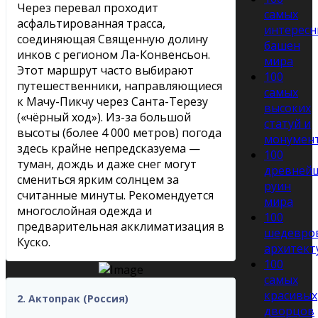
Через перевал проходит
самых
асфальтированная трасса,
интересн
соединяющая Священную долину
башен
инков с регионом Ла-Конвенсьон.
мира
Этот маршрут часто выбирают
100
путешественники, направляющиеся
самых
к Мачу-Пикчу через Санта-Терезу
высоких
(«чёрный ход»). Из-за большой
статуй и
высоты (более 4 000 метров) погода
монумен
здесь крайне непредсказуема —
100
туман, дождь и даже снег могут
древней
смениться ярким солнцем за
руин
считанные минуты. Рекомендуется
мира
многослойная одежда и
100
предварительная акклиматизация в
шедевро
Куско.
архитект
100
cамых
красивых
2. Актопрак (Россия)
дворцов