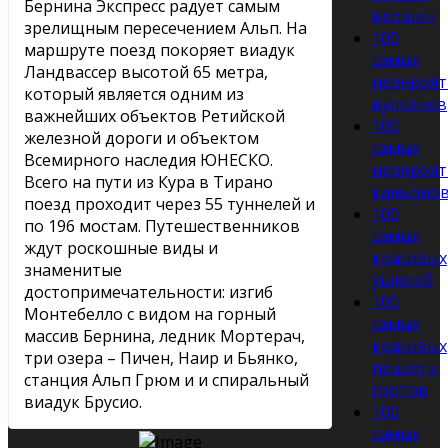
Бернина Экспресс радует самым
вершин
зрелищным пересечением Альп. На
100
маршруте поезд покоряет виадук
самых
Ландвассер высотой 65 метра,
невероя
который является одним из
вулканов
важнейших объектов Ретийской
100
железной дороги и объектом
самых
Всемирного наследия ЮНЕСКО.
невероя
Всего на пути из Кура в Тирано
каньоно
поезд проходит через 55 туннелей и
100
по 196 мостам. Путешественников
самых
ждут роскошные виды и
красивых
знаменитые
ущелий
достопримечательности: изгиб
100
Монтебелло с видом на горный
самых
массив Бернина, ледник Мортерач,
красивых
три озера – Пичен, Наир и Бьянко,
пещер и
станция Альп Грюм и и спиральный
гротов
виадук Брусио.
100
самых