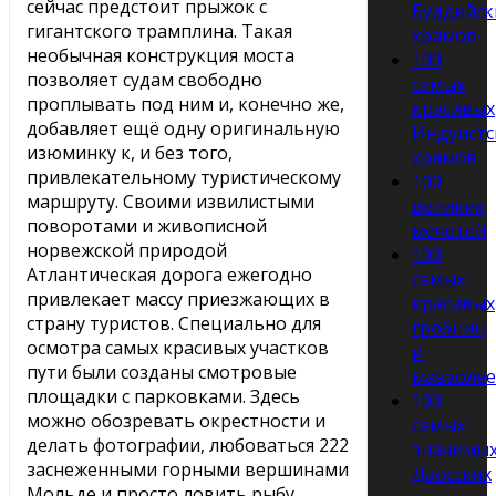
сейчас предстоит прыжок с
Буддийск
гигантского трамплина. Такая
храмов
необычная конструкция моста
100
позволяет судам свободно
самых
проплывать под ним и, конечно же,
красивых
добавляет ещё одну оригинальную
Индуистс
изюминку к, и без того,
храмов
привлекательному туристическому
100
маршруту. Своими извилистыми
великих
поворотами и живописной
мечетей
норвежской природой
100
Атлантическая дорога ежегодно
самых
привлекает массу приезжающих в
красивых
страну туристов. Специально для
гробниц
осмотра самых красивых участков
и
пути были созданы смотровые
мавзоле
площадки с парковками. Здесь
100
можно обозревать окрестности и
самых
делать фотографии, любоваться 222
значимы
заснеженными горными вершинами
Даосских
Мольде и просто ловить рыбу.