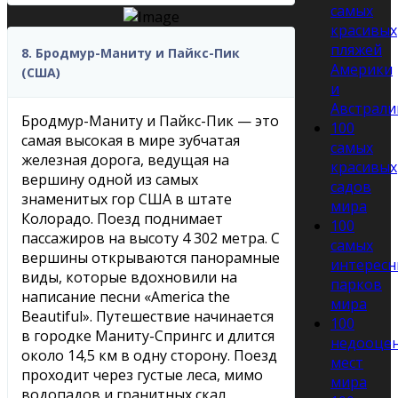
самых
красивых
пляжей
8. Бродмур-Маниту и Пайкс-Пик
Америки
(США)
и
Австрали
Бродмур-Маниту и Пайкс-Пик — это
100
самая высокая в мире зубчатая
самых
железная дорога, ведущая на
красивых
вершину одной из самых
садов
знаменитых гор США в штате
мира
Колорадо. Поезд поднимает
100
пассажиров на высоту 4 302 метра. С
самых
вершины открываются панорамные
интересн
виды, которые вдохновили на
парков
написание песни «America the
мира
Beautiful». Путешествие начинается
100
в городке Маниту-Спрингс и длится
недооце
около 14,5 км в одну сторону. Поезд
мест
проходит через густые леса, мимо
мира
водопадов и гранитных скал.