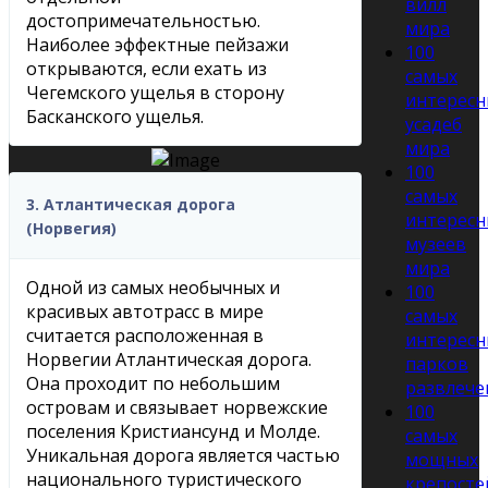
вилл
достопримечательностью.
мира
Наиболее эффектные пейзажи
100
открываются, если ехать из
самых
Чегемского ущелья в сторону
интересн
Басканского ущелья.
усадеб
мира
100
самых
3. Атлантическая дорога
интересн
(Норвегия)
музеев
мира
Одной из самых необычных и
100
красивых автотрасс в мире
самых
считается расположенная в
интересн
Норвегии Атлантическая дорога.
парков
Она проходит по небольшим
развлече
островам и связывает норвежские
100
поселения Кристиансунд и Молде.
самых
Уникальная дорога является частью
мощных
национального туристического
крепосте