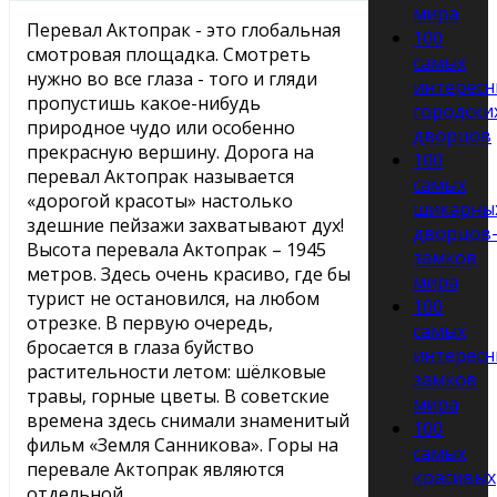
мира
Перевал Актопрак - это глобальная
100
смотровая площадка. Смотреть
самых
нужно во все глаза - того и гляди
интересн
пропустишь какое-нибудь
городски
природное чудо или особенно
дворцов
прекрасную вершину. Дорога на
100
перевал Актопрак называется
самых
«дорогой красоты» настолько
шикарны
здешние пейзажи захватывают дух!
дворцов
Высота перевала Актопрак – 1945
замков
метров. Здесь очень красиво, где бы
мира
турист не остановился, на любом
100
отрезке. В первую очередь,
самых
бросается в глаза буйство
интересн
растительности летом: шёлковые
замков
травы, горные цветы. В советские
мира
времена здесь снимали знаменитый
100
фильм «Земля Санникова». Горы на
самых
перевале Актопрак являются
красивых
отдельной