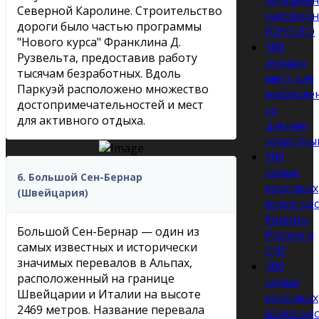
биосфер
Северной Каролине. Строительство
заповед
дороги было частью программы
ЮНЕСКО
"Нового курса" Франклина Д.
100
Рузвельта, предоставив работу
лучших
тысячам безработных. Вдоль
мест для
Паркуэй расположено множество
наблюде
достопримечательностей и мест
за
для активного отдыха.
дикими
животны
100
самых
6. Большой Сен-Бернар
красивых
(Швейцария)
водопад
Европы,
Большой Сен-Бернар — один из
России и
самых известных и исторически
СНГ
значимых перевалов в Альпах,
100
расположенный на границе
самых
Швейцарии и Италии на высоте
красивых
2469 метров. Название перевала
водопад