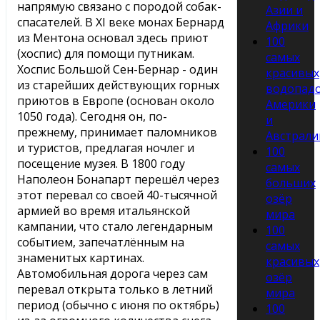
напрямую связано с породой собак-
Азии и
спасателей. В XI веке монах Бернард
Африки
из Ментона основал здесь приют
100
(хоспис) для помощи путникам.
самых
Хоспис Большой Сен-Бернар - один
красивых
из старейших действующих горных
водопад
приютов в Европе (основан около
Америки
1050 года). Сегодня он, по-
и
прежнему, принимает паломников
Австрали
и туристов, предлагая ночлег и
100
посещение музея. В 1800 году
самых
Наполеон Бонапарт перешёл через
больших
этот перевал со своей 40-тысячной
озёр
армией во время итальянской
мира
кампании, что стало легендарным
100
событием, запечатлённым на
самых
знаменитых картинах.
красивых
Автомобильная дорога через сам
озёр
перевал открыта только в летний
мира
период (обычно с июня по октябрь)
100