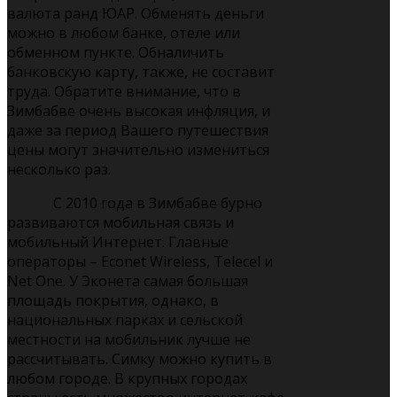
валюта ранд ЮАР. Обменять деньги
можно в любом банке, отеле или
обменном пункте. Обналичить
банковскую карту, также, не составит
труда. Обратите внимание, что в
Зимбабве очень высокая инфляция, и
даже за период Вашего путешествия
цены могут значительно измениться
несколько раз.
С 2010 года в Зимбабве бурно
развиваются мобильная связь и
мобильный Интернет. Главные
операторы – Econet Wireless, Telecel и
Net One. У Эконета самая большая
площадь покрытия, однако, в
национальных парках и сельской
местности на мобильник лучше не
рассчитывать. Симку можно купить в
любом городе. В крупных городах