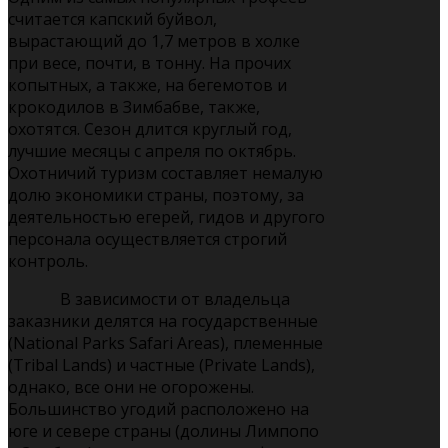
считается капский буйвол,
вырастающий до 1,7 метров в холке
при весе, почти, в тонну. На прочих
копытных, а также, на бегемотов и
крокодилов в Зимбабве, также,
охотятся. Сезон длится круглый год,
лучшие месяцы с апреля по октябрь.
Охотничий туризм составляет немалую
долю экономики страны, поэтому, за
деятельностью егерей, гидов и другого
персонала осуществляется строгий
контроль.
В зависимости от владельца
заказники делятся на государственные
(National Parks Safari Areas), племенные
(Tribal Lands) и частные (Private Lands),
однако, все они не огорожены.
Большинство угодий расположено на
юге и севере страны (долины Лимпопо