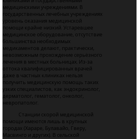
клиниками и государственными
медицинскими учреждениями. В
государственных лечебных учреждениях
уровень оказания медицинской
помощи крайне низкий. Устаревшее
медицинское оборудование, отсутствие
большинства необходимых
медикаментов делают, практически,
невозможным прохождение серьёзного
лечения в местных больницах. Из-за
оттока квалифицированных врачей
даже в частных клиниках нельзя
получить медицинскую помощь таких
узких специалистов, как эндокринолог,
дерматолог, гематолог, онколог,
невропатолог.
Станции скорой медицинской
помощи имеются лишь в крупных
городах (Хараре, Булавайо, Гверу,
Масвинго и других). В сельской