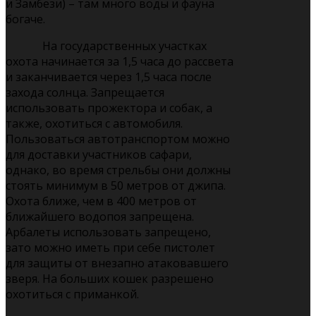
и Замбези) – там много воды и фауна
богаче.
На государственных участках
охота начинается за 1,5 часа до рассвета
и заканчивается через 1,5 часа после
захода солнца. Запрещается
использовать прожектора и собак, а
также, охотиться с автомобиля.
Пользоваться автотранспортом можно
для доставки участников сафари,
однако, во время стрельбы они должны
стоять минимум в 50 метров от джипа.
Охота ближе, чем в 400 метров от
ближайшего водопоя запрещена.
Арбалеты использовать запрещено,
зато можно иметь при себе пистолет
для защиты от внезапно атаковавшего
зверя. На больших кошек разрешено
охотиться с приманкой.