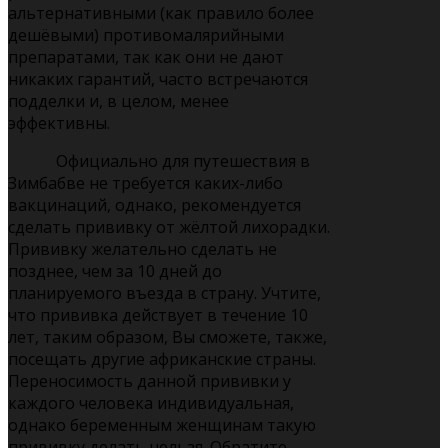
альтернативными (как правило более
дешёвыми) противомалярийными
препаратами, так как они не дают
никаких гарантий, часто встречаются
подделки и, в целом, менее
эффективны.
Официально для путешествия в
Зимбабве не требуется каких-либо
вакцинаций, однако, рекомендуется
сделать прививку от жёлтой лихорадки.
Прививку желательно сделать не
позднее, чем за 10 дней до
планируемого въезда в страну. Учтите,
что прививка действует в течение 10
лет, таким образом, Вы сможете, также,
посещать другие африканские страны.
Переносимость данной прививки у
каждого человека индивидуальная,
однако беременным женщинам такую
прививку делать нельзя. Обратите