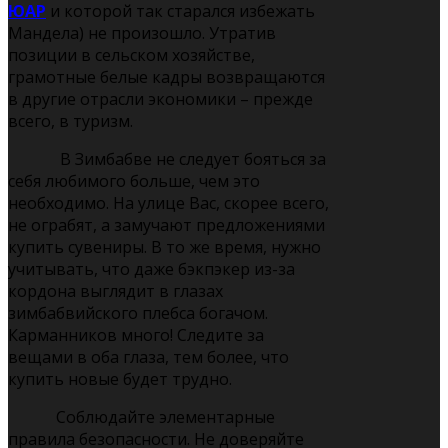
ЮАР
и которой так старался избежать
Мандела) не произошло. Утратив
позиции в сельском хозяйстве,
грамотные белые кадры возвращаются
в другие отрасли экономики – прежде
всего, в туризм.
В Зимбабве не следует бояться за
себя любимого больше, чем это
необходимо. На улице Вас, скорее всего,
не ограбят, а замучают предложениями
купить сувениры. В то же время, нужно
учитывать, что даже бэкпэкер из-за
кордона выглядит в глазах
зимбабвийского плебса богачом.
Карманников много! Следите за
вещами в оба глаза, тем более, что
купить новые будет трудно.
Соблюдайте элементарные
правила безопасности. Не доверяйте