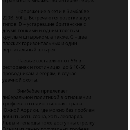
страны есть множество интернет-кафе.
Напряжение в сети в Зимбабве
220В, 50Гц. Встречаются розетки двух
типов: D – устаревшие британские с
двумя тонкими и одним толстым
круглым штырьком, а также, G – два
плоских горизонтальных и один
вертикальный штырёк.
Чаевые составляют от 5% в
ресторанах и гостиницах, до $ 10-50
проводникам и егерям, в случае
удачной охоты.
Зимбабве привлекает
либеральной политикой в отношении
трофеев: это единственная страна
Южной Африки, где можно без проблем
добыть хоть слона, хоть леопарда.
Львы и гепарды тоже доступны стрелку.
Одним из самых популярных трофеев