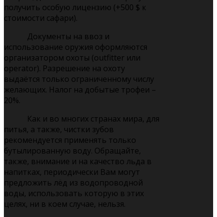
получить особую лицензию (+500 $ к
стоимости сафари).
Документы на ввоз и
использование оружия оформляются
организатором охоты (outfitter или
operator). Разрешение на охоту
выдаётся только ограниченному числу
желающих. Налог на добытые трофеи –
20%.
Как и во многих странах мира, для
питья, а также, чистки зубов
рекомендуется применять только
бутылированную воду. Обращайте,
также, внимание и на качество льда в
напитках, периодически Вам могут
предложить лёд из водопроводной
воды, использовать которую в этих
целях, ни в коем случае, нельзя.