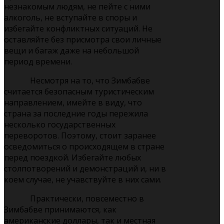
незнакомым людям, не пейте с ними
алкоголь, не вступайте в споры и
избегайте конфликтных ситуаций. Не
оставляйте без присмотра свои личные
вещи и багаж даже на небольшой
период времени.
Несмотря на то, что Зимбабве
считается безопасным туристическим
направлением, имейте в виду, что
страна за последние годы пережила
несколько государственных
переворотов. Поэтому, стоит заранее
осведомиться о происходящем в стране
перед поездкой. Избегайте любых
столпотворений и демонстраций и, ни в
коем случае, не учавствуйте в них сами.
Практически, повсеместно в
Зимбабве принимаются, как
американские доллары, так и местная