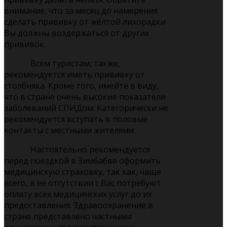
внимание, что за месяц до намерения
сделать прививку от жёлтой лихорадки
Вы должны воздержаться от других
прививок.
Всем туристам, также,
рекомендуется иметь прививку от
столбняка. Кроме того, имейте в виду,
что в стране очень высокие показатели
заболеваний СПИДом. Категорически не
рекомендуется вступать в половые
контакты с местными жителями.
Настоятельно рекомендуется
перед поездкой в Зимбабве оформить
медицинскую страховку, так как, чаще
всего, в её отсутствии с Вас потребуют
оплату всех медицинских услуг до их
предоставления. Здравоохранение в
стране представлено частными