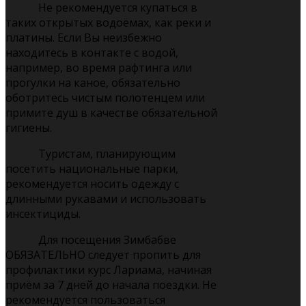
Не рекомендуется купаться в
таких открытых водоёмах, как реки и
платины. Если Вы неизбежно
находитесь в контакте с водой,
например, во время рафтинга или
прогулки на каное, обязательно
оботритесь чистым полотенцем или
примите душ в качестве обязательной
гигиены.
Туристам, планирующим
посетить национальные парки,
рекомендуется носить одежду с
длинными рукавами и использовать
инсектициды.
Для посещения Зимбабве
ОБЯЗАТЕЛЬНО следует пропить для
профилактики курс Лариама, начиная
приём за 7 дней до начала поездки. Не
рекомендуется пользоваться