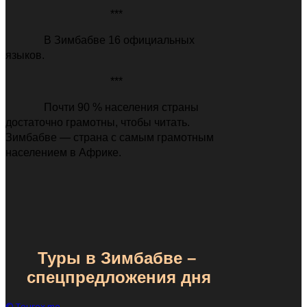
***
В Зимбабве 16 официальных
языков.
***
Почти 90 % населения страны
достаточно грамотны, чтобы читать.
Зимбабве
—
страна с самым грамотным
населением в Африке.
Туры в Зимбабве
–
спецпредложения дня
© Tourex.me