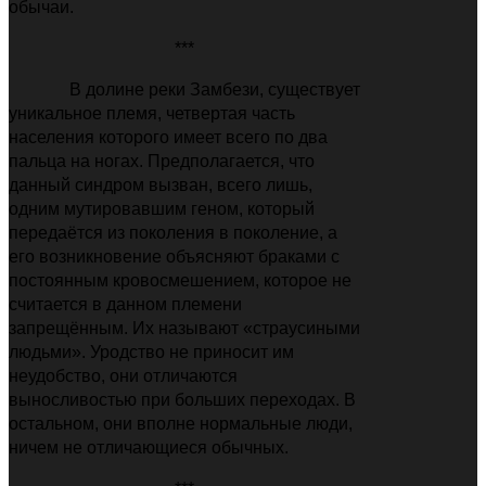
обычаи.
***
В долине реки Замбези, существует
уникальное племя, четвертая часть
населения которого имеет всего по два
пальца на ногах. Предполагается, что
данный синдром вызван, всего лишь,
одним мутировавшим геном, который
передаётся из поколения в поколение, а
его возникновение объясняют браками с
постоянным кровосмешением, которое не
считается в данном племени
запрещённым. Их называют «страусиными
людьми». Уродство не приносит им
неудобство, они отличаются
выносливостью при больших переходах. В
остальном, они вполне нормальные люди,
ничем не отличающиеся обычных.