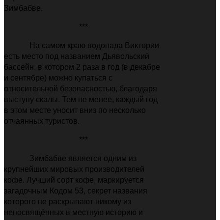
Зимбабве.
***
На самом краю водопада Виктории
есть место под названием Дьявольский
бассейн, в котором 2 раза в год (в декабре
и сентябре) можно купаться с
относительной безопасностью, благодаря
выступу скалы. Тем не менее, каждый год
в этом месте уносит вниз по несколько
отчаянных туристов.
***
Зимбабве является одним из
крупнейших мировых производителей
кофе. Лучший сорт кофе, маркируется
загадочным Кодом 53, секрет названия
которого не раскрывают никому из
непосвящённых в местную историю и