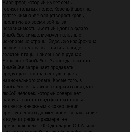
мире флаг, который имеет семь
горизонтальных полос. Красный цвет на
флаге Зимбабве олицетворяет кровь,
пролитую во время войны за
независимость. Жёлтый цвет на флаге
Зимбабве символизирует полезные
ископаемые страны. Здесь же изображена
резная статуэтка из стеатита в виде
золотой птицы, найденная в руинах
Большого Зимбабве. Законодательство
Зимбабве запрещает продавать
продукцию, раскрашенную в цвета
национального флага. Кроме того, в
Зимбабве есть закон, который гласит, что
любой человек, который совершает
надругательство над флагом страны,
является виновным в совершении
преступления и должен понести наказание
в виде штрафа в размере, не
превышающем 1 000 долларов США, или