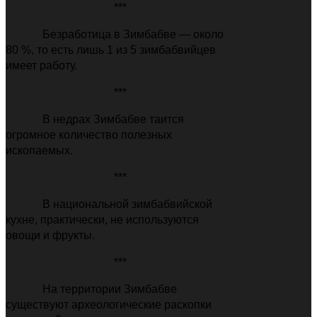
***
Безработица в Зимбабве — около
80 %, то есть лишь 1 из 5 зимбабвийцев
имеет работу.
***
В недрах Зимбабве таится
огромное количество полезных
ископаемых.
***
В национальной зимбабвийской
кухне, практически, не используются
овощи и фрукты.
***
На территории Зимбабве
существуют археологические раскопки