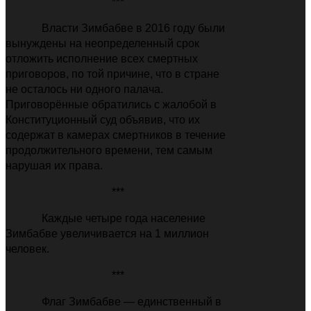
***
Власти Зимбабве в 2016 году были
вынуждены на неопределенный срок
отложить исполнение всех смертных
приговоров, по той причине, что в стране
не осталось ни одного палача.
Приговорённые обратились с жалобой в
Конституционный суд объявив, что их
содержат в камерах смертников в течение
продолжительного времени, тем самым
нарушая их права.
***
Каждые четыре года население
Зимбабве увеличивается на 1 миллион
человек.
***
Флаг Зимбабве
—
единственный в