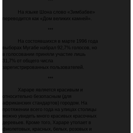
***
На языке Шона слово «Зимбабве»
переводится как «Дом великих камней».
***
На состоявшихся в марте 1996 года
выборах Мугабе набрал 92,7% голосов, но
в голосовании приняли участие лишь
31,7% от общего числа
зарегистрированных пользователей.
***
Хараре является красивым и
относительно безопасным (для
африканских стандартов) городом. На
протяжении всего года на улицах столицы
можно увидеть много красивых красочных
деревьев. Кроме того, Хараре утопает в
фиолетовых, красных, белых, розовых и