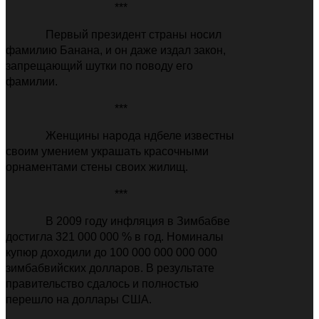
***
Первый президент страны носил
фамилию Банана, и он даже издал закон,
запрещающий шутки по поводу его
фамилии.
***
Женщины народа ндбеле известны
своим умением украшать красочными
орнаментами стены своих жилищ.
***
В 2009 году инфляция в Зимбабве
достигла 321 000 000 % в год. Номиналы
купюр доходили до 100 000 000 000 000
зимбабвийских долларов. В результате
правительство сдалось и полностью
перешло на доллары США.