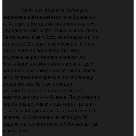
Как-то раз, водитель автобуса,
перевозивший пациентов психбольницы
из Хараре в Булавайо, остановил автобус
у придорожного кафе, чтобы выпить пива.
Вернувшись к автобусу, он обнаружил, что
тот пуст, а 20 пациентов сбежали. Поняв,
что он влип по полной программе,
водитель не растерялся и поехал до
ближайшей автобусной остановки, где и
набрал 20 пассажиров из очереди. После
чего, отправился прямо в психбольницу
Булавайо, где быстро передал
«пациентов» персоналу, сказав, что
некоторые из них
—
буйные. Подозрения у
персонала возникли лишь через три дня -
—
из-за совпадения рассказов всех 20-ти
человек. А сбежавших из автобуса 20
пациентов психиатрической больницы так
и не нашли.