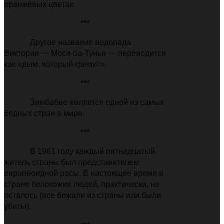
оранжевых цветах.
***
Другое название водопада
Виктория — Моси-оа-Тунья — переводится
как «дым, который гремит».
***
Зимбабве является одной из самых
бедных стран в мире.
***
В 1961 году каждый пятнадцатый
житель страны был представителем
европеоидной расы. В настоящее время в
стране белокожих людей, практически, не
осталось (все бежали из страны или были
убиты).