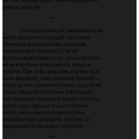
же этот человек будет лишён свободы на
срок до двух лет.
***
Со старой валютой Зимбабве было
много курьёзных ситуаций. На старых
банкнотах зимбабвийских долларов
печатали срок годности. Если не
использовали банкноту до срока годности,
её можно было использовать только в
туалете. При этом, деньгами подтираться
было выгоднее, чем туалетной бумагой —
чтобы купить туалетную бумагу, надо было
отдать больший по объёму ворох денег,
чем сам рулон туалетной бумаги. А чтобы
купить пару куриных яиц или буханку
хлеба, нужна была огромная сумка
зимбабвийских долларов, поэтому, за
продуктами было ходить непросто.
***