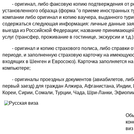
- оригинал, либо факсовую копию подтверждения от рос
установленного образца (форма "о приеме иностранных т
компании либо оригинал и копию ваучера, выданного тури
содержаться следующая информация: личные данные заяви
выезда из Российской Федерации; название принимающей
услуг (трансфер, проживание в гостинице, экскурсии и т.д.
- оригинал и копию страхового полиса, либо справки от
периоде, и заполненную страховую карточку на имеющуюся
входящих в Шенген и Евросоюз). Карточка заполняется на
компьютере;
- оригиналы проездных документов (авиабилетов, либо э
первый заезд) для граждан Алжира, Афганистана, Индии, 
Кореи, Сирии, Сомали, Турции, Чада, Шри-Ланки, Эфиопии
Обы
кон
виз