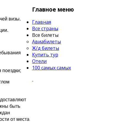
Главное меню
чей визы.
Главная
Все страны
ции.
Все билеты
Авиабилеты
Ж/д билеты
ребывания
Купить тур
Отели
100 самых самых
 поездки;
тлом
едоставляют
лжны быть
аждан
ости от места