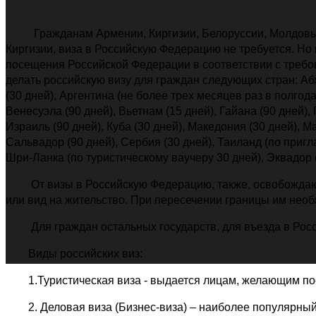
Гражданам Армении, Киргизии, Белоруссии, Молдовы, У
Киргизии, виза в Российскую Федерацию не требуется. Н
посещения Российской Федерации в соответствии с требов
делать российскую визу для граждан следующих стран: Абха
(30 дней), Аргентина (не более трех месяцев раз в полгода
Венесуэла (90 дней), Вьетнам (15 дней), Гайана (90 дней),
Израиль (90 дней), Куба (30 дней), Македония (30 дней), М
Сальвадор (90 дней), Сербия (30 дней), Таиланд (по пригла
Шри-Ланка (по туристическому ваучеру 30 дней), Эквадор (
От визы в Российскую Федерацию, также, освобождают
или вид на жительство. При пересечении границы им необх
Для граждан остальных государств, для въезда в Росс
Виды российских виз:
1.Туристическая виза - выдается лицам, желающим пос
2. Деловая виза (Бизнес-виза) – наиболее популярный 