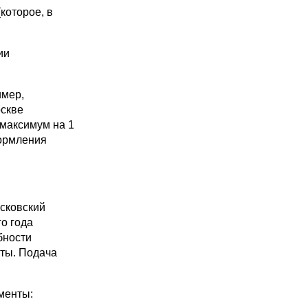
которое, в
ии
имер,
оскве
 максимум на 1
формления
сковский
го года
бности
оты. Подача
менты: