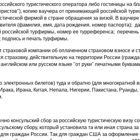
сийского туристического оператора либо гостиницы на бл
уристов"), копию ваучера от принимающей российской тури
стической фирмой в стране обращения за визой. В ваучере
теля (фамилия, имя, дата рождения, номер паспорта); да
 российской турфирмы, номер ее турреференса; перечень
); подпись и печать турфирмы.
 страховой компании об оплаченном страховом взносе и с
 страховку, действительную на территории России (гражда
 английском или русском языке "от руки" печатными буквам
лектронных билетов) туда и обратно (для многократной ви
Ирака, Ирана, Китая, Непала, Нигерии, Пакистана, Руанды
.
чно консульский сбор за российскую туристическую визу со
сульскому сбору, который установила та или иная страна з
 для граждан России. Так для граждан США за оформление