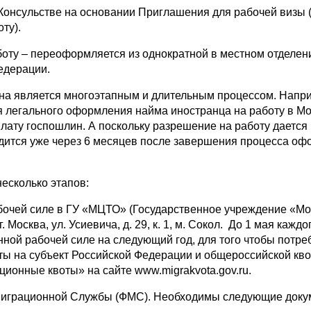
онсульстве на основании Приглашения для рабочей визы (
ту).
ту – переоформляется из однократной в местном отделен
едерации.
 является многоэтапным и длительным процессом. Напр
я легального оформления найма иностранца на работу в М
плату госпошлин. А поскольку разрешение на работу дается
ходится уже через 6 месяцев после завершения процесса о
сколько этапов:
очей силе в ГУ «МЦТО» (Государственное учреждение «Мо
Москва, ул. Усиевича, д. 29, к. 1, м. Сокол.
До 1 мая каждо
нной рабочей силе на следующий год, для того чтобы потре
ы на субъект Российской Федерации и общероссийской кв
ионные квоты» на сайте www.migrakvota.gov.ru.
играционной Службы (ФМС). Необходимы следующие доку