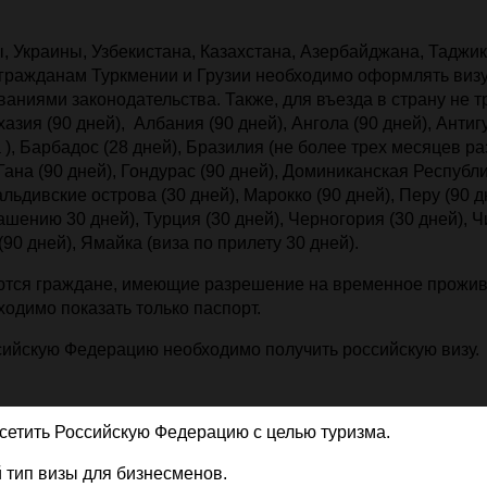
краины, Узбекистана, Казахстана, Азербайджана, Таджик
о гражданам Туркмении и Грузии необходимо оформлять виз
аниями законодательства. Также, для въезда в страну не т
зия (90 дней), Албания (90 дней), Ангола (90 дней), Антиг
 ), Барбадос (28 дней), Бразилия (не более трех месяцев раз
 Гана (90 дней), Гондурас (90 дней), Доминиканская Республи
альдивские острова (30 дней), Марокко (90 дней), Перу (90 д
шению 30 дней), Турция (30 дней), Черногория (30 дней), Чи
90 дней), Ямайка (виза по прилету 30 дней).
ся граждане, имеющие разрешение на временное прожив
одимо показать только паспорт.
ийскую Федерацию необходимо получить российскую визу.
етить Российскую Федерацию с целью туризма.
тип визы для бизнесменов.