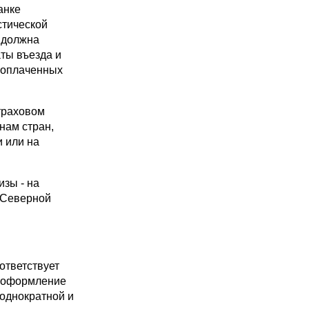
анке
стической
 должна
ты въезда и
 оплаченных
траховом
нам стран,
и или на
зы - на
, Северной
ответствует
а оформление
 однократной и