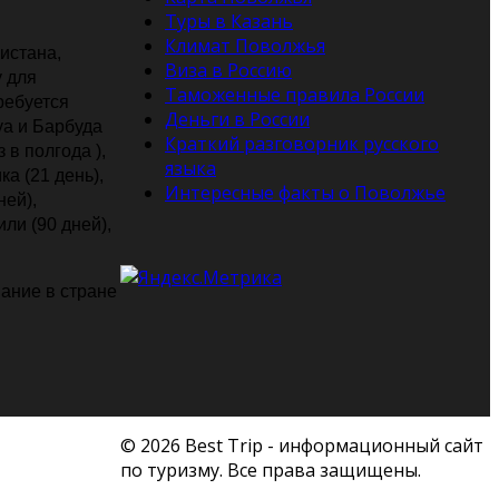
Туры в Казань
Климат Поволжья
истана,
Виза в Россию
у для
Таможенные правила России
ребуется
Деньги в России
уа и Барбуда
Краткий разговорник русского
 в полгода ),
языка
ка (21 день),
Интересные факты о Поволжье
ней),
ли (90 дней),
ание в стране
© 2026 Best Trip - информационный сайт
по туризму. Все права защищены.