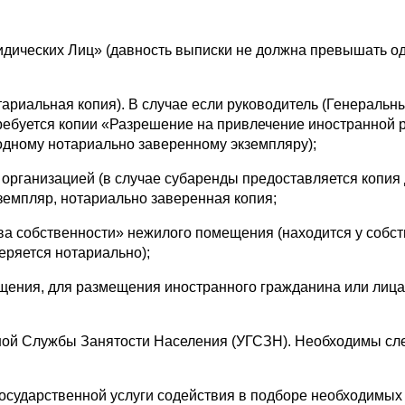
ических Лиц» (давность выписки не должна превышать од
риальная копия). В случае если руководитель (Генеральны
ребуется копии «Разрешение на привлечение иностранной 
одному нотариально заверенному экземпляру);
ганизацией (в случае субаренды предоставляется копия 
земпляр, нотариально заверенная копия;
 собственности» нежилого помещения (находится у собст
еряется нотариально);
ния, для размещения иностранного гражданина или лица
ой Службы Занятости Населения (УГСЗН). Необходимы с
ударственной услуги содействия в подборе необходимых 