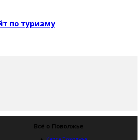
Всё о Поволжье
Карта Поволжья