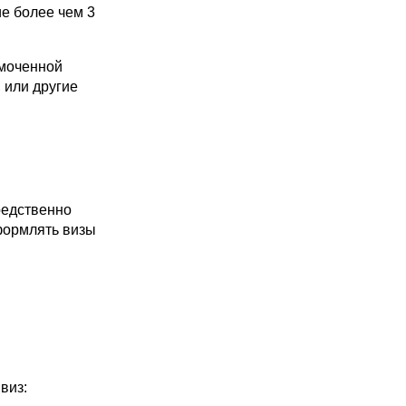
е более чем 3
моченной
 или другие
едственно
формлять визы
виз: