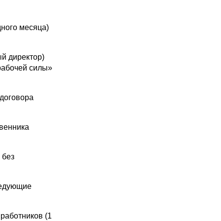
ного месяца)
й директор)
рабочей силы»
договора
венника
 без
ледующие
работников (1