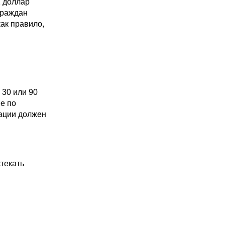
 131 доллар
граждан
как правило,
 30 или 90
е по
рации должен
текать