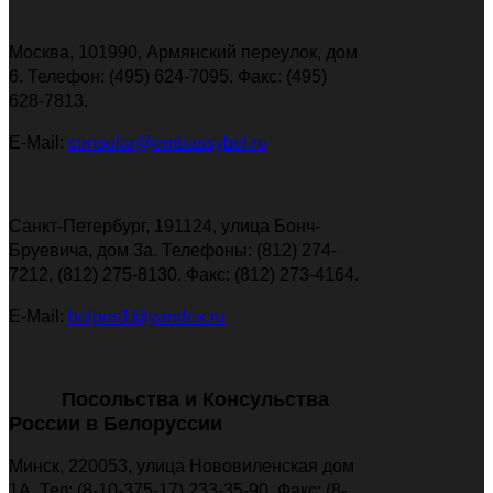
Москва, 101990, Армянский переулок, дом
6. Телефон: (495) 624-7095. Факс: (495)
628-7813.
E-Mail:
consular@embassybel.ru
Санкт-Петербург, 191124, улица Бонч-
Бруевича, дом 3а. Телефоны: (812) 274-
7212, (812) 275-8130. Факс: (812) 273-4164.
E-Mail:
belpos1@yandex.ru
Посольства и Консульства
России в Белоруссии
Минск, 220053, улица Нововиленская дом
1А. Тел: (8-10-375-17) 233-35-90. Факс: (8-