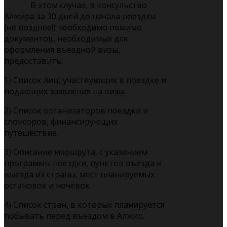
В этом случае, в консульство
Алжира за 30 дней до начала поездки
(не позднее!) необходимо помимо
документов, необходимых для
оформления въездной визы,
предоставить:
1) Список лиц, участвующих в поездке и
подающих заявления на визы.
2) Список организаторов поездки и
спонсоров, финансирующих
путешествие.
3) Описание маршрута, с указанием
программы поездки, пунктов въезда и
выезда из страны, мест планируемых
остановок и ночёвок.
4) Список стран, в которых планируется
побывать перед въездом в Алжир.