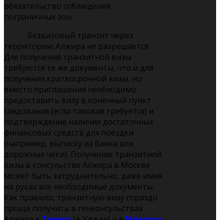
обязательство соблюдения
пограничных зон.
Безвизовый транзит через
территорию Алжира не разрешается.
Для получения транзитной визы
требуются те же документы, что и для
получения краткосрочной визы, но
вместо приглашения необходимо
предоставить визу в конечный пункт
следования (если таковая требуется) и
подтверждение наличия достаточных
финансовых средств для поездки
(например, выписку из банка или
дорожные чеки). Получение транзитной
визы в консульстве Алжира в Москве
может быть затруднительно, даже имея
на руках все необходимые документы.
Как правило, транзитную визу гораздо
проще получить в генконсульствах
Алжира в
Тунисе
(в Уджде) и в
Марокко