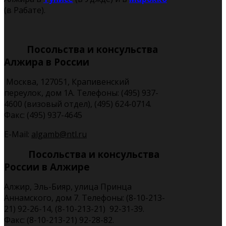
(в Рабате).
Посольства и консульства
Алжира в России
Москва, 127051, Крапивенский
переулок, дом 1А. Телефоны: (495) 937-
4600 (визовый отдел), (495) 624-0714.
Факс: (495) 937-4645
E-Mail:
algamb@ntl.ru
Посольства и консульства
России в Алжире
Алжир, Эль-Бияр, улица Принца
Аннамского, дом 7. Телефоны: (8-10-213-
21) 92-26-14, (8-10-213-21) 92-31-39.
Факс: (8-10-213-21) 92-28-82.