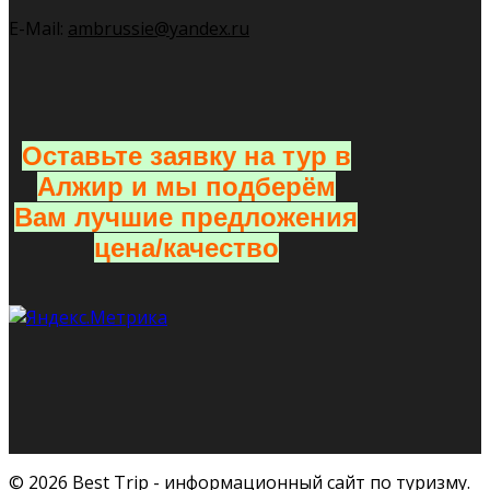
E-Mail:
ambrussie@yandex.ru
Оставьте заявку на тур в
Алжир и мы подберём
Вам лучшие предложения
цена/качество
© 2026 Best Trip - информационный сайт по туризму.