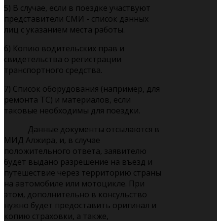
5) В случае, если в поездке участвуют
представители СМИ - список данных
лиц с указанием места работы.
6) Копию водительских прав и
свидетельства о регистрации
транспортного средства.
7) Список оборудования (например, для
ремонта ТС) и материалов, если
таковые необходимы для поездки.
Данные документы отсылаются в
МИД Алжира, и, в случае
положительного ответа, заявителю
будет выдано разрешение на въезд и
путешествие через территорию страны
на автомобиле или мотоцикле. При
этом, дополнительно в консульство
нужно будет предоставить оригинал и
копию страховки, а также,