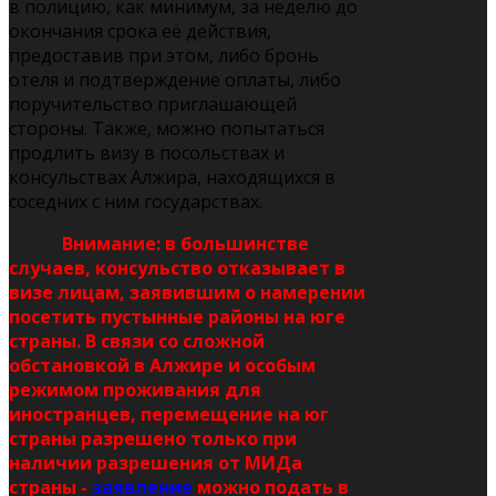
в полицию, как минимум, за неделю до
окончания срока её действия,
предоставив при этом, либо бронь
отеля и подтверждение оплаты, либо
поручительство приглашающей
стороны. Также, можно попытаться
продлить визу в посольствах и
консульствах Алжира, находящихся в
соседних с ним государствах.
Внимание: в большинстве
случаев, консульство отказывает в
визе лицам, заявившим о намерении
посетить пустынные районы на юге
страны. В связи со сложной
обстановкой в Алжире и особым
режимом проживания для
иностранцев, перемещение на юг
страны разрешено только при
наличии разрешения от МИДа
страны -
заявление
можно подать в