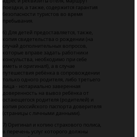
адрес и реквизиты отеля, маршрут
поездки, а также, содержится гарантия
безопасности туристов во время
пребывания.
6) Для детей предоставляется, также,
копия свидетельства о рождении (на
случай дополнительных вопросов,
которые вправе задать работники
консульства, необходимо при себе
иметь и оригинал!), а в случае
путешествия ребёнка в сопровождении
только одного родителя, либо третьего
лица - нотариально заверенная
доверенность на вывоз ребёнка от
остающегося родителя (родителей) и
копия российского паспорта доверителя
(страницы с личными данными).
7) Оригинал и копию страхового полиса,
в перечень услуг которого должны