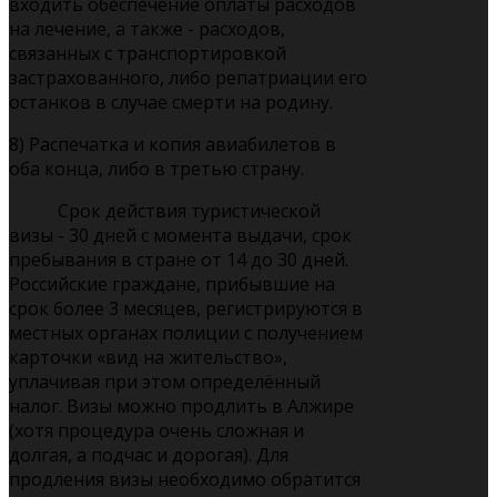
входить обеспечение оплаты расходов
на лечение, а также - расходов,
связанных с транспортировкой
застрахованного, либо репатриации его
останков в случае смерти на родину.
8) Распечатка и копия авиабилетов в
оба конца, либо в третью страну.
Срок действия туристической
визы - 30 дней с момента выдачи, срок
пребывания в стране от 14 до 30 дней.
Российские граждане, прибывшие на
срок более 3 месяцев, регистрируются в
местных органах полиции с получением
карточки «вид на жительство»,
уплачивая при этом определённый
налог. Визы можно продлить в Алжире
(хотя процедура очень сложная и
долгая, а подчас и дорогая). Для
продления визы необходимо обратится