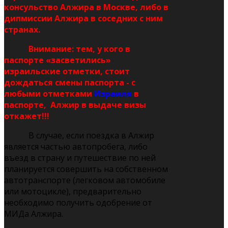
консульство Алжира в Москве, либо в
дипмиссии Алжира в соседних с ним
странах.
Внимание: тем, у кого в
паспорте «засветились»
израильские отметки, стоит
дождаться смены паспорта - с
любыми отметками
Израиля
в
паспорте, Алжир в выдаче визы
откажет!!!
В случае, если поездка в Алжир
является частью автопробега, либо
въезд в страну и путешествие по ней
планируется совершить на собственном
автотранспорте (легковом автомобиле
или мотоцикле), предварительно
необходимо получить одобрение от
МИДа Алжира.