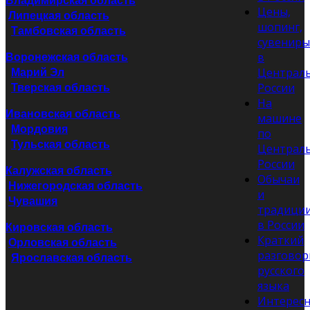
Владимирская область
Цены,
Липецкая область
шопинг,
Тамбовская область
сувениры
в
Воронежская область
Централ
Марий Эл
России
Тверская область
На
Ивановская область
машине
Мордовия
по
Тульская область
Централ
России
Калужская область
Обычаи
Нижегородская область
и
Чувашия
традици
в России
Кировская область
Краткий
Орловская область
разговор
Ярославская область
русского
языка
Интерес