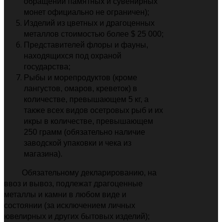
обращении памятных и сувенирных
монет официально не ограничен);
Изделий из цветных и драгоценных
металлов стоимостью более $ 25 000;
Представителей флоры и фауны,
находящихся под охраной
государства;
Рыбы и морепродуктов (кроме
лангустов, омаров, креветок) в
количестве, превышающем 5 кг, а
также всех видов осетровых рыб и их
икры в количестве, превышающем
250 грамм (обязательно наличие
заводской упаковки и чека из
магазина).
Обязательному декларированию, на
ввоз и вывоз, подлежат драгоценные
металлы и камни в любом виде и
состоянии (за исключением личных
ювелирных и других бытовых изделий);