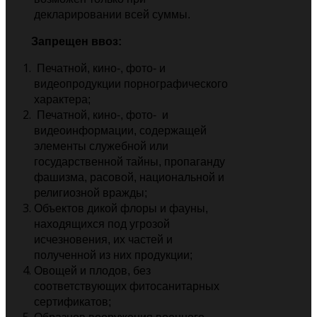
декларировании всей суммы.
Запрещен ввоз:
Печатной, кино-, фото- и
видеопродукции порнографического
характера;
Печатной, кино-, фото- и
видеоинформации, содержащей
элементы служебной или
государственной тайны, пропаганду
фашизма, расовой, национальной и
религиозной вражды;
Объектов дикой флоры и фауны,
находящихся под угрозой
исчезновения, их частей и
полученной из них продукции;
Овощей и плодов, без
соответствующих фитосанитарных
сертификатов;