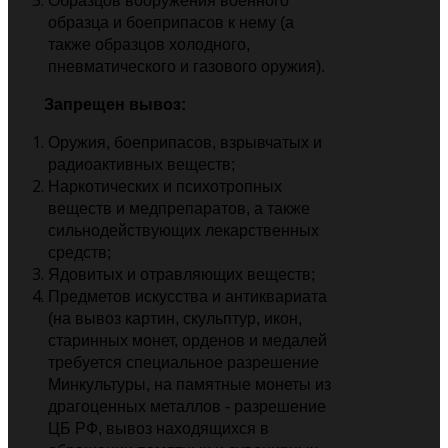
Образцов вооружения военного
образца и боеприпасов к нему (а
также образцов холодного,
пневматического и газового оружия).
Запрещен вывоз:
Оружия, боеприпасов, взрывчатых и
радиоактивных веществ;
Наркотических и психотропных
веществ и медпрепаратов, а также
сильнодействующих лекарственных
средств;
Ядовитых и отравляющих веществ;
Предметов искусства и антиквариата
(на вывоз картин, скульптур, икон,
старинных монет, орденов и медалей
требуется специальное разрешение
Минкультуры, на памятные монеты из
драгоценных металлов - разрешение
ЦБ РФ, вывоз находящихся в