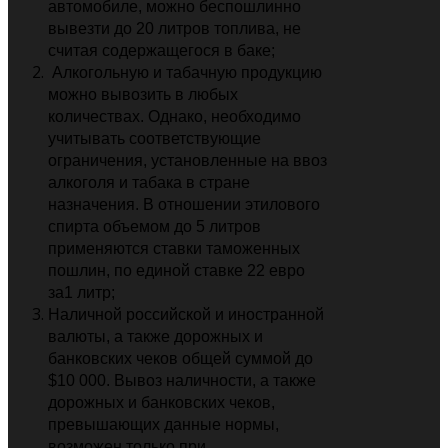
автомобиле, можно беспошлинно
вывезти до 20 литров топлива, не
считая содержащегося в баке;
Алкогольную и табачную продукцию
можно вывозить в любых
количествах. Однако, необходимо
учитывать соответствующие
ограничения, установленные на ввоз
алкоголя и табака в стране
назначения. В отношении этилового
спирта объемом до 5 литров
применяются ставки таможенных
пошлин, по единой ставке 22 евро
за1 литр;
Наличной российской и иностранной
валюты, а также дорожных и
банковских чеков общей суммой до
$10 000. Вывоз наличности, а также
дорожных и банковских чеков,
превышающих данные нормы,
возможен только при