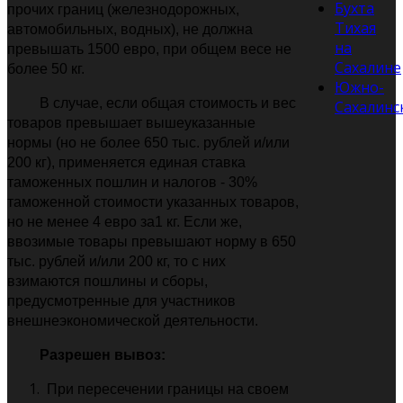
Бухта
прочих границ (железнодорожных,
Тихая
автомобильных, водных), не должна
на
превышать 1500 евро, при общем весе не
Сахалине
более 50 кг.
Южно-
В случае, если общая стоимость и вес
Сахалинс
товаров превышает вышеуказанные
нормы (но не более 650 тыс. рублей и/или
200 кг), применяется единая ставка
таможенных пошлин и налогов - 30%
таможенной стоимости указанных товаров,
но не менее 4 евро за1 кг. Если же,
ввозимые товары превышают норму в 650
тыс. рублей и/или 200 кг, то с них
взимаются пошлины и сборы,
предусмотренные для участников
внешнеэкономической деятельности.
Разрешен вывоз:
При пересечении границы на своем