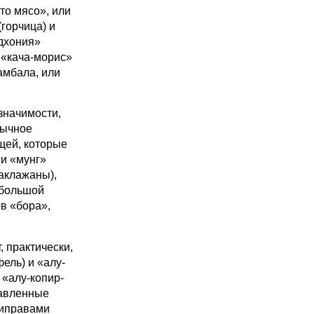
о мясо», или
горчица) и
«дхония»
 «кача-морис»
амбала, или
начимости,
бычное
щей, которые
 и «мунг»
баклажаны),
а большой
ов «бора»,
практически,
ель) и «алу-
 «алу-копир-
равленные
риправами