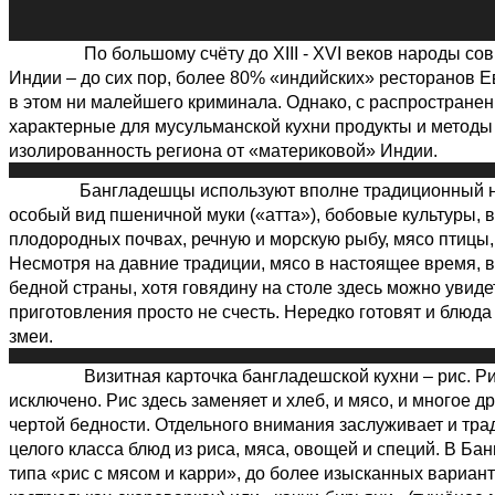
По большому счёту до XIII - XVI веков народы совре
Индии
–
до сих пор, более 80% «индийских» ресторанов Е
в этом ни малейшего криминала. Однако, с распростране
характерные для мусульманской кухни продукты и методы
изолированность региона от «материковой» Индии.
Бангладешцы используют вполне традиционный на
особый вид пшеничной муки («атта»), бобовые культуры, 
плодородных почвах, речную и морскую рыбу, мясо птицы,
Несмотря на давние традиции, мясо в настоящее время, в
бедной страны, хотя говядину на столе здесь можно увиде
приготовления просто не счесть. Нередко готовят и блюд
змеи.
Визитная карточка бангладешской кухни
–
рис. Ри
исключено. Рис здесь заменяет и хлеб, и мясо, и многое 
чертой бедности. Отдельного внимания заслуживает и тр
целого класса блюд из риса, мяса, овощей и специй. В Ба
типа «рис с мясом и карри», до более изысканных вариан