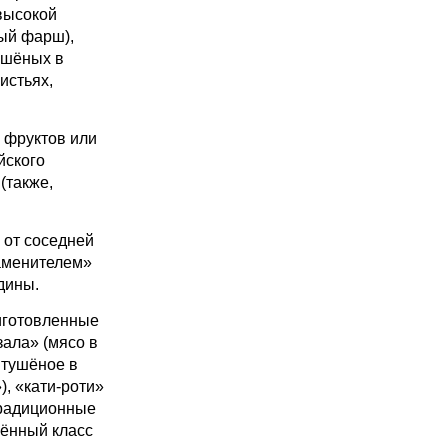
высокой
ый фарш),
ушёных в
истьях,
 фруктов или
йского
(также,
 от соседней
аменителем»
дины.
иготовленные
зала» (мясо в
 тушёное в
), «кати-роти»
традиционные
нённый класс