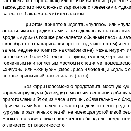
кастрюльках-скороварках) или «каччи-бирьяни» (тушёное м
также, достаточно сложных вариантов с креветками, «да
вариант с баклажанами) или салатом.
При этом, принято выделять «пуллао», или «пул
остальными ингредиентами, а не отдельно, как в классич
вроде «мури» (в горшке раскаляется обычный песок и, зат
своеобразного запаривания просто отделяют ситом) и ег
затем, медленно томится на слабом огне), «джал-мури», 
встречается более 20 видов
–
с луком, тмином, чёрным пе
горчичным или топлёным маслом и специями, помещаемое 
«хичури», или «кхичури» (смесь риса и чечевицы «дал» с
вполне привычный нам «пилав» (плов).
Без карри невозможно представить местную кухню. П
корневищ куркумы («холуд») с многочисленными добавками
приготовлении блюд из мяса и птицы, обязательно
–
с блю
Причём, сами бангладешцы часто разделяют, непосредствен
куркумы и различных специй, не имеющая устойчивой ре
множество зависящих от конкретного блюда ингредиентов),
отличается от классического.