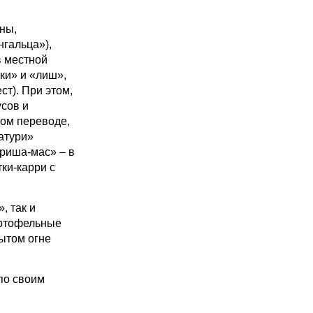
ны,
нгальца»),
в местной
ки» и «лиш»,
т). При этом,
усов и
ном переводе,
патури»
шориша-мас»
–
в
ки-карри с
, так и
артофельные
ытом огне
по своим