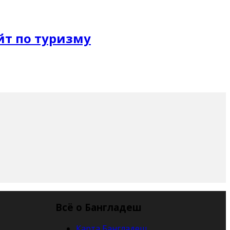
Всё о Бангладеш
Карта Бангладеш