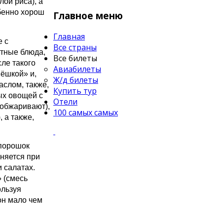
ой риса), а
бенно хорош
Главное меню
Главная
е с
Все страны
стные блюда,
Все билеты
ле такого
Авиабилеты
пёшкой» и,
Ж/д билеты
аслом, также,
Купить тур
ых овощей с
Отели
 обжаривают),
100 самых самых
 а также,
порошок
еняется при
 салатах.
 (смесь
ользуя
он мало чем