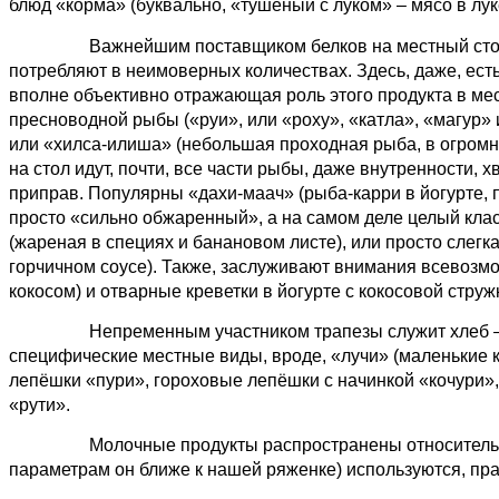
блюд «корма» (буквально, «тушёный с луком»
–
мясо в лук
Важнейшим поставщиком белков на местный стол явл
потребляют в неимоверных количествах. Здесь, даже, есть
вполне объективно отражающая роль этого продукта в ме
пресноводной рыбы («руи», или «роху», «катла», «магур» 
или «хилса-илиша» (небольшая проходная рыба, в огромн
на стол идут, почти, все части рыбы, даже внутренности, 
приправ. Популярны «дахи-маач» (рыба-карри в йогурте, 
просто «сильно обжаренный», а на самом деле целый класс
(жареная в специях и банановом листе), или просто сле
горчичном соусе). Также, заслуживают внимания всевозмо
кокосом) и отварные креветки в йогурте с кокосовой струж
Непременным участником трапезы служит хлеб
специфические местные виды, вроде, «лучи» (маленькие 
лепёшки «пури», гороховые лепёшки с начинкой «кочури»,
«рути».
Молочные продукты распространены относительно слабо
параметрам он ближе к нашей ряженке) используются, пра