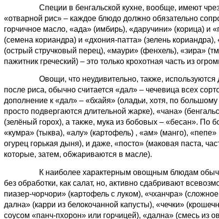
Специи в бенгальской кухне, вообще, имеют чрезвыча
«отварной рис»
–
каждое блюдо должно обязательно сопр
горчичное масло, «ада» (имбирь), «даручини» (корица) и
(семена кориандра) и «дхония-патта» (зелень кориандра),
(острый стручковый перец), «маури» (фенхель), «зира» (тм
пажитник греческий)
–
это только крохотная часть из огро
Овощи, что неудивительно, также, используются для 
после риса, обычно считается «дал»
–
чечевица всех сорто
дополнение к «дал»
–
«бхайя» (оладьи, хотя, по большому
просто подвергаются длительной жарке), «чана» (бенгальск
(зелёный горох), а также, мука из бобовых – «бесан». По б
«кумра» (тыква), «алу» (картофель) , «ам» (манго), «пепе
огурец горькая дыня), и даже, «посто» (маковая паста, ч
которые, затем, обжариваются в масле).
К наиболее характерным овощным блюдам обычно относ
без обработки, как салат, но, активно сдабривают всевоз
пиазер-чорчори» (картофель с луком), «чханчра» (сложное
дална» (карри из белокочанной капусты), «чечки» (крошеч
соусом «панч-пхорон» или горчицей), «дална» (смесь из