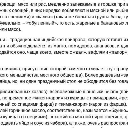
(овощи, мясо или рис, медленно запекаемые в горшке при 
жных овощей, в них нередко добавляют и мясной или рыбн
 со специями) и «калиа» (такая же большая группа блюд, т
квально, – «обугленный», то есть, жареные в банановых л
или мясо).
тни
–
традиционная индийская приправа, которую готовят из
атни обычно делается из манго, помидоров, ананасов, инди
одаётся оно, чаще всего, вместе с «дал», вафлями «папор» 
говядина, присутствие которой заметно отличает эту страну
ского меньшинства местного общества). Более дешёвым «з
яйца, но, ни один праздничный стол не обходиится без говя
изованных козлов), всевозможные шашлыки, «чап» (пр
, непременное «чикен-карри» из курицы с помидорами, «ре
ённый со специями фарш) и «кима-карри» (карри из фарша),
лей горчичное масло, соответственно, называется «бхунно»
я курица со специями), похожий на мясной пирог «петис», 
подавать яйцо и соус из чабера), а также, очень распростра