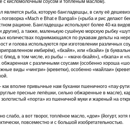
е с кисломолочным соусом и топлёным маслом).
яется рыба, которую бангладешцы, в силу её дешевиз
 поговорка «Mach e Bhat e Bangali» («рыба и рис делают бе
стном рационе. Бангладешцы используют более 40-ка видо
и другие), а также, маленькую сушёную морскую рыбку «шут
ых количествах поднимающаяся по рукавам дельты на нерес
хвост и голова используются при изготовлении различных со
приправленном имбирём), «бхайя», или «бхайи» (в букваль
 блюд, в том числе, из рыбы – «мачх-бхайя»), «бхапа» и «
гка обжаренная с различными соусами (особенно хороша «
жные виды «чингри» (креветки), особенно «майлаи» (кревет
кой.
–
как вполне привычные нам буханки пшеничного «пау-рути»
круглые пресные лепёшки, сильно обжаренные в масле), к
 золотистый «порта» из пшеничной муки и жареный на откр
, а вот творог, топлёное масло, «дои» (йогурт, хотя 
ктически, повсеместно и с большой изобретательностью.