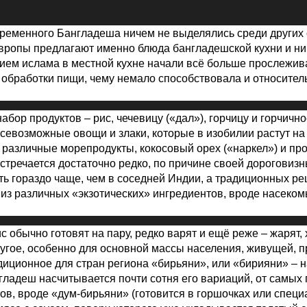
менного Бангладеша ничем не выделялись среди других 
вропы предлагают именно блюда бангладешской кухни и ни
нием ислама в местной кухне начали всё больше прослежив
 обработки пищи, чему немало способствовала и относител
бор продуктов
–
рис, чечевицу («дал»), горчицу и горчичн
всевозможные овощи и злаки, которые в изобилии растут н
 различные морепродукты, кокосовый орех («наркел») и про
стречается достаточно редко, по причине своей дороговизн
ть гораздо чаще, чем в соседней Индии, а традиционных ре
а из различных «экзотических» ингредиентов, вроде насеко
с обычно готовят на пару, редко варят и ещё реже
–
жарят, 
другое, особенно для основной массы населения, живущей, п
адиционное для стран региона «бирьяни», или «бирияни»
–
н
нгладеш насчитывается почти сотня его вариаций, от самых
тов, вроде «дум-бирьяни» (готовится в горшочках или спец