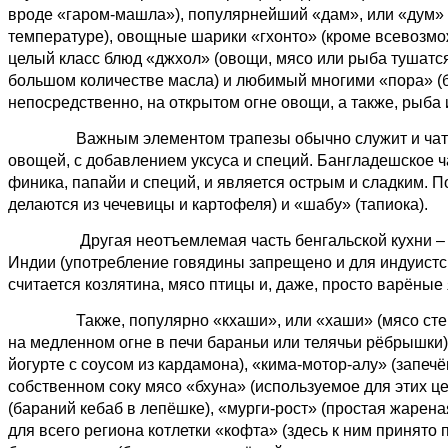
вроде «гаром-машла»), популярнейший «дам», или «дум» 
температуре), овощные шарики «гхонто» (кроме всевозмо
целый класс блюд «джхол» (овощи, мясо или рыба тушатся
большом количестве масла) и любимый многими «пора» (бу
непосредственно, на открытом огне овощи, а также, рыба 
Важным элементом трапезы обычно служит и ча
овощей, с добавлением уксуса и специй. Бангладешское ч
финика, папайи и специй, и является острым и сладким. П
делаются из чечевицы и картофеля) и «шабу» (тапиока).
Другая неотъемлемая часть бенгальской кухни
–
Индии (употребление говядины запрещено и для индуист
считается козлятина, мясо птицы и, даже, просто варёные 
Также, популярно «кхаши», или «хаши» (мясо стерил
на медленном огне в печи бараньи или телячьи рёбрышки)
йогурте с соусом из кардамона), «кима-мотор-алу» (запеч
собственном соку мясо «бхуна
»
(используемое для этих це
(бараний кебаб в лепёшке), «мурги-рост» (простая жарена
для всего региона котлетки «кофта» (здесь к ним принято 