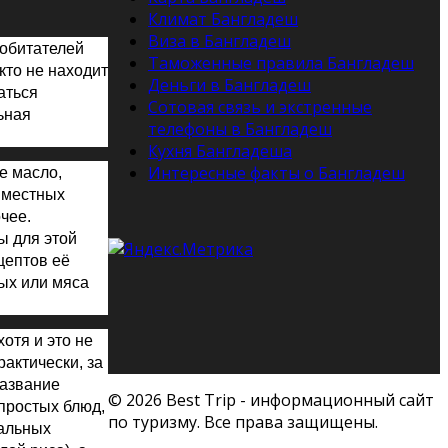
Климат Бангладеш
Виза в Бангладеш
обитателей
Таможенные правила Бангладеш
кто не находит
Деньги в Бангладеш
аться
Сотовая связь и экстренные
ьная
телефоны в Бангладеш
Кухня Бангладеша
Интересные факты о Бангладеш
ое масло,
а местных
чее.
ы для этой
цептов её
мых или мяса
хотя и это не
рактически, за
азвание
© 2026 Best Trip - информационный сайт
 простых блюд,
по туризму. Все права защищены.
иальных