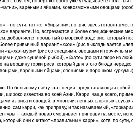
ясо с соусом, поверх которого уже укладывается толстый сл
хи-чатни», варёными яйцами, всевозможными овощами (осо
ао»
–
по сути, тот же, «бирьяни», но, рис здесь готовят вмест
еском варианте. Но, встречаются и более специфические ме
ем, добавляется промытый в морской воде рис, который пос
о более привычный вариант «кхои» (рис выкладывается «ле
или «джхал-мури» (рис со специями, овощами и горчичным м
рцем и даже сушёной рыбой), «бхате» (по сути пюре из люб
на вершину горки риса, который для этого блюда нередко
 овощами, варёными яйцами, специями и порошком куркумы),
о большому счёту эта специя, представляющая собой 
, широко известна во всей Азии. Карри, чаще всего, прим
дами из риса и овощей, в многочисленных сложных соусах и
но, сам карри, как приправу, и так называемый, «торкари»
цептуры
–
каждый повар смешивает приправу на месте, исп
 который они считают «правильным карри», хотя, по сути, 