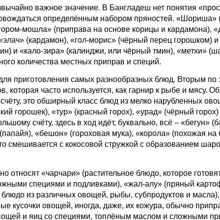
йно важное значение. В Бангладеш нет понятия «прост
овождаться определённым набором пряностей. «Шориша» (
 «гором-мошла» (приправа на основе корицы и кардамона), 
 «элач» (кардамон), «гол-морис» (чёрный перец горошком) и
ин) и «кало-зира» (калинджи, или чёрный тмин), «метхи» (ш
много количества местных приправ и специй.
приготовления самых разнообразных блюд. Вторым по з
в, которая часто используется, как гарнир к рыбе и мясу. О
 счёту, это обширный класс блюд из мелко нарубленных ово
ий горошек), «тур» (красный горох), «урад» (чёрный горох)
ольшому счёту, здесь в ход идёт, буквально, всё – «бегун» (
» (папайя), «бешон» (гороховая мука), «корола» (похожая н
асто смешивается с кокосовой стружкой с образованием шар
ят «чарчари» (растительное блюдо, которое готовят, 
можными специями и подливками), «жал-алу» (пряный картоф
 блюдо из различных овощей, рыбы, субпродуктов и масла),
ные кусочки овощей, иногда, даже, их кожура, обычно прип
 овощей и яиц со специями, топлёным маслом и сложными п