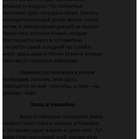
влажность воздуха. На побережье
постоянно дуют холодные ветра. Застать
непродолжительный дождь можно только
летом, в зимнее время дождей не бывает.
Кроме того, пустыня Намиб, которая
простирается через всю Намибию,
считается самой холодной пустыней в
мире, здесь даже в летнее время в ночные
часы могут случаться заморозки.
Намибия расположена в южном
полушарии, поэтому, зима здесь
приходится на май - сентябрь, а лето
–
на
декабрь - март.
Зима в Намибии
Когда в северном полушарии земли
свирепствуют снега и морозы, в Намибии
в это время царит жаркое и сухое лето. Тут
днём стоит настоящий зной, однако ночи