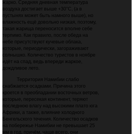
жарко. Средняя дневная температура
воздуха достигает выше +30°C, (а в
пустынях может быть намного выше), но
влажность ещё довольно низкая, поэтому,
такая жарища переносится вполне себе
терпимо. Как правило, после обеда на
небе присутствуют кучевые облака,
которые, периодически, загораживают
солнышко. Количество туристов в ноябре
идёт на спад, ведь впереди жаркое,
дождливое лето.
Территория Намибии слабо
снабжается осадками. Причина этого
кроется в преобладании восточных ветров,
которые, пересекая континент, теряют
последнюю влагу над высокими плато юга
Африки, а также, влияние холодного
Бенгельского течения. Количество осадков
на побережье Намибии не превышает 25
мм в год, причём, чаще всего, они