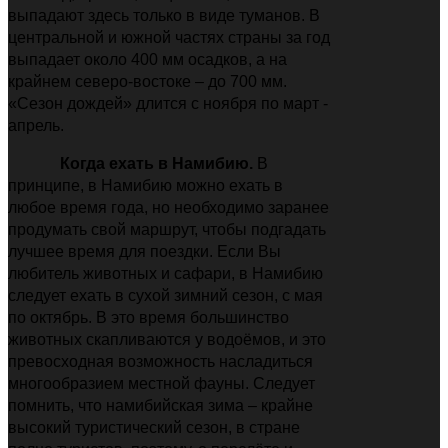
выпадают здесь только в виде туманов. В
центральной и южной частях страны за год
выпадает около 400 мм осадков, а на
крайнем северо-востоке
–
до 700 мм.
«Сезон дождей» длится с ноября по март -
апрель.
Когда ехать в Намибию.
В
принципе, в Намибию можно ехать в
любое время года, но необходимо заранее
продумать свой маршрут, чтобы подгадать
лучшее время для поездки. Если Вы
любитель животных и сафари, в Намибию
следует ехать в сухой зимний сезон, с мая
по октябрь. В это время большинство
животных скапливаются у водоёмов, и это
превосходная возможность насладиться
многообразием местной фауны. Следует
помнить, что намибийская зима – крайне
высокий туристический сезон, в стране