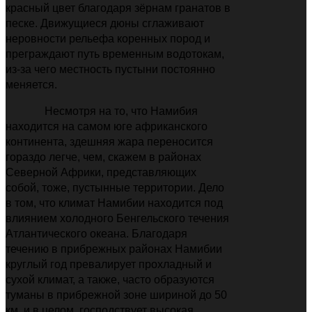
красный цвет благодаря зёрнам гранатов в
песке. Движущиеся дюны сглаживают
неровности рельефа коренных пород и
преграждают путь временным водотокам,
из-за чего местность пустыни постоянно
меняется.
Несмотря на то, что Намибия
находится на самом юге африканского
континента, здешняя жара переносится
гораздо легче, чем, скажем в районах
Северной Африки, представляющих
собой, тоже, пустынные территории. Дело
в том, что климат Намибии находится под
влиянием холодного Бенгельского течения
Атлантического океана. Благодаря
течению в прибрежных районах Намибии
круглый год превалирует прохладный и
сухой климат, а также, часто образуются
туманы в прибрежной зоне шириной до 50
км, и в целом, господствует высокая