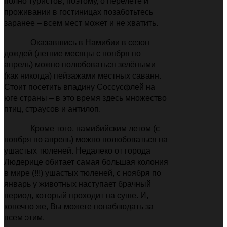
полно туристов, поэтому, о перелёте и
проживании в гостиницах позаботьтесь
заранее – всем мест может и не хватить.
Оказавшись в Намибии в сезон
дождей (летние месяцы с ноября по
апрель) можно полюбоваться зелёными
(как никогда) пейзажами местных саванн.
Стоит посетить впадину Соссусфлей на
юге страны
–
в это время здесь множество
птиц, страусов и антилоп.
Кроме того, намибийским летом (с
ноября по апрель) можно полюбоваться на
ушастых тюленей. Недалеко от города
Людерице обитает самая большая колония
в мире (!!!) ушастых тюленей, с ноября по
январь у животных наступает брачный
период, который проходит на суше. И,
конечно же, Вы можете понаблюдать за
всем этим.