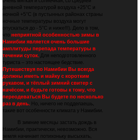
очень мягкая и солнечная, со средней
дневной температурой воздуха +25°C и
ночной +5°C (в пустынных районах страны
ночные температуры воздуха могут
опускаться до - 5°С и ниже!!!). Дело в том,
что
неприятной особенностью зимы в
Намибии является очень большие
амплитуды перепада температуры в
течении суток.
Для неподготовленного
туриста – это настоящее бедствие.
Путешествуя по Намибии Вы всегда
должны иметь и майку с коротким
рукавом, и тёплый зимний свитер с
начёсом, и будьте готовы к тому, что
переодеваться Вы будете по несколько
раз в день.
Н
о, ничего не подделаешь,
такие вот особенности климата у Намибии.
В зимние месяцы застать дождь в
Намибии, практически, невозможно. Вся
земля начинает потихоньку высыхать,