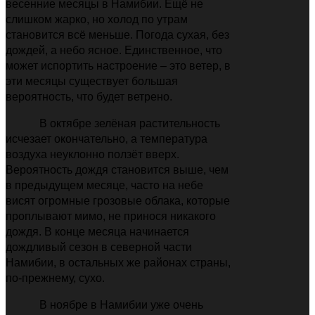
весенние месяцы в Намибии. Ещё не
слишком жарко, но холод по утрам
становится всё меньше. Погода сухая, без
дождей, а небо ясное. Единственное, что
может испортить настроение – это ветер, в
эти месяцы существует большая
вероятность, что будет ветрено.
В октябре зелёная растительность
исчезает окончательно, а температура
воздуха неуклонно ползёт вверх.
Вероятность дождя становится выше, чем
в предыдущем месяце, часто на небе
висят огромные грозовые облака, которые
проплывают мимо, не принося никакого
дождя. В конце месяца начинается
дождливый сезон в северной части
Намибии, в остальных же районах страны,
по-прежнему, сухо.
В ноябре в Намибии уже очень