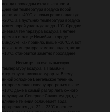
всегда прохладны из-за высотности.
Дневная температура воздуха порой
достигает +40°C, а ночью резко падает до
+20°C, а в пустынях температура воздуха
может порой упасть даже до -1°C. Средняя
дневная температура воздуха в летнее
время в столице Нимибии
–
городе
Виндхуке, как правило, выше +30°C. А вот
ночью температура заметно падает, аж до
+18°C, становится заметно прохладнее.
Несмотря на очень высокую
температуру воздуха, в Намибии
отсутствуют пляжные курорты. Всему
виной холодное Бенгельское течение,
которое мешает океану прогреться выше
+18°С даже в самый разгар лета южного
полушария. Севернее Свакопмунда, где
влияние течения ослабевает, вода
прогревается до +22 - +23°С в летнее