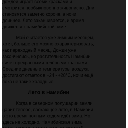
дождей играет всеми красками и
смотрится необыкновенно живописно. Дни
становятся заметно короче, а ночи
длиннее. Лето заканчивается, и время
движется к намибийской зиме.
Май считается уже зимним месяцем,
хотя, больше его можно охарактеризовать,
как переходный месяц. Дожди уже
закончились, но растительность Намибии
сияет прекрасными зелёными красками.
Средние дневные температуры воздуха
достигают отметок в +24 - +28°C, ночи ещё
пока не такие холодные.
Лето в Намибии
Когда в северном полушарии земли
царит тёплое, ласкающее лето, в Намибии
в это время полным ходом идёт зима. Но,
здесь не холодно. Намибийская зима