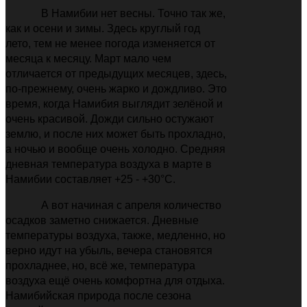
В Намибии нет весны. Точно так же,
как и осени и зимы. Здесь круглый год
лето, тем не менее погода изменяется от
месяца к месяцу. Март мало чем
отличается от предыдущих месяцев, здесь,
по-прежнему, очень жарко и дождливо. Это
время, когда Намибия выглядит зелёной и
очень красивой. Дожди сильно остужают
землю, и после них может быть прохладно,
а ночью и вообще очень холодно. Средняя
дневная температура воздуха в марте в
Намибии составляет +25 - +30°С.
А вот начиная с апреля количество
осадков заметно снижается. Дневные
температуры воздуха, также, медленно, но
верно идут на убыль, вечера становятся
прохладнее, но, всё же, температура
воздуха ещё очень комфортна для отдыха.
Намибийская природа после сезона