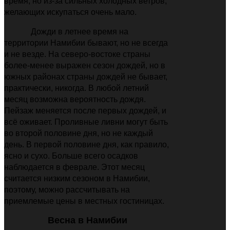
время, но из-за сильных холодных ветров,
желающих искупаться очень мало.
Дожди в летнее время на
территории Намибии бывают, но не всегда
и не везде. На северо-востоке страны
более-менее выражен сезон дождей, но в
южных районах страны дождей не бывает,
практически, никогда. В любой летний
месяц возможна вероятность дождя.
Пейзаж меняется после первых дождей, и
всё оживает. Проливные ливни могут быть
во второй половине дня, но не каждый
день. В первой половине дня, как правило,
ясно и сухо. Больше всего осадков
наблюдается в феврале. Этот месяц
считается низким сезоном в Намибии,
поэтому, можно рассчитывать на
приемлемые цены в местных гостиницах.
Весна в Намибии