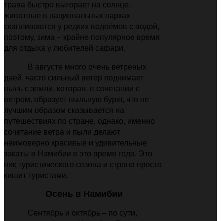
трава быстро выгорает на солнце,
животные в национальных парках
скапливаются у редких водоёмов с водой,
поэтому, зима – крайне популярное время
для отдыха у любителей сафари.
В августе много очень ветреных
дней, часто сильный ветер поднимает
пыль с земли, которая, в сочетании с
ветром, образует пыльную бурю, что не
лучшим образом сказывается на
путешествиях по стране, однако, именно
сочетание ветра и пыли делают
неимоверно красивые и удивительные
закаты в Намибии в это время года. Это
пик туристического сезона и страна просто
кишит туристами.
Осень в Намибии
Сентябрь и октябрь – по сути,