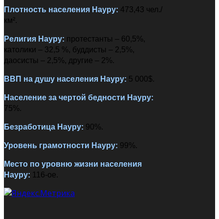
Плотность населения
Науру
:
473,43 чел./
км².
Религия
Науру
:
протестанты – 60,5%,
католики – 32,5 %, буддисты – 2,5%,
даосисты – 2,5%, другие – 2%.
ВВП на душу населения
Науру
:
5 000$.
Население за чертой бедности
Науру
:
75%.
Безработица
Науру
:
90%.
Уровень грамотности
Науру
:
99%.
Место по уровню жизни населения
Науру
:
116-ое.