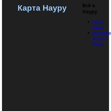
Всё о
Карта Науру
Науру
Карта
Науру
Интерес
факты о
Науру