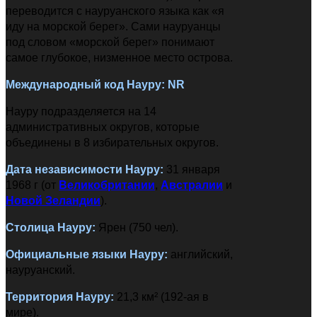
переводится с науруанского языка как «я
иду на морской берег». Сами науруанцы
под словом «морской берег» понимают
самое глубокое, низменное место острова.
Международный код Науру: NR
Науру подразделяется на 14
административных округов, которые
объединены в 8 избирательных округов.
Дата независимости
Науру
:
31 января
1968 г (от
Великобритании
,
Австралии
и
Новой Зеландии
).
Столица
Науру
:
Ярен (750 чел).
Официальные языки
Науру
:
английский,
науруанский.
Территория
Науру
:
21,3 км² (192-ая в
мире).