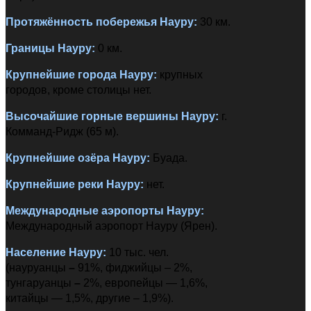
Протяжённость побережья
Науру
:
30 км.
Границы
Науру
:
0 км.
Крупнейшие города
Науру
:
крупных
городов, кроме столицы нет.
Высочайшие горные вершины
Науру
:
г.
Комманд-Ридж (65 м).
Крупнейшие озёра
Науру
:
Буада.
Крупнейшие реки
Науру
:
нет.
Международные аэропорты
Науру
:
Международный аэропорт Науру (Ярен).
Население
Науру
:
10 тыс. чел.
(науруанцы
–
91%, фиджийцы – 2%,
тунгаруанцы
–
2%, европейцы — 1,6%,
китайцы — 1,5%, другие – 1,9%).