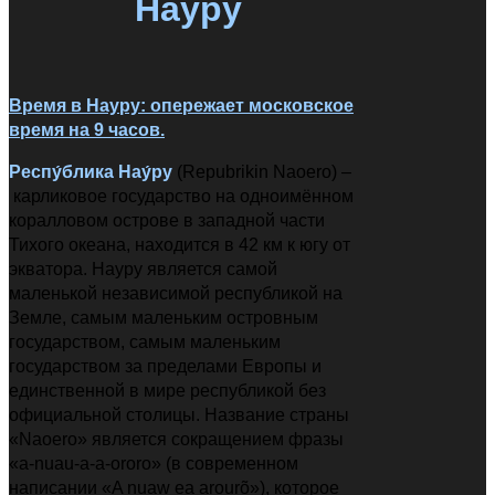
Науру
Время в Науру: опережает московское
время на 9 часов.
Респу́блика Нау́ру
(Repubrikin Naoero)
–
карликовое государство на одноимённом
коралловом острове в западной части
Тихого океана, находится в 42 км к югу от
экватора. Науру является самой
маленькой независимой республикой на
Земле, самым маленьким островным
государством, самым маленьким
государством за пределами Европы и
единственной в мире республикой без
официальной столицы. Название страны
«Naoero» является сокращением фразы
«a-nuau-a-a-ororo» (в современном
написании «A nuaw ea arourõ»), которое