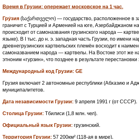
Время в Грузии:
опережает московское на 1 час.
Гру́зия
(საქართველო) — государство, расположенное в за
граничит с Турцией и Арменией на юге, Азербайджаном на 
происходит от самоназвания грузинского народа — картвел
языке). В I тыс. до н. э. западная часть Грузии, по имени
древнегрузинских картвельских племён восходит к наимен
самоназванием народа — картвелы. На Востоке этот же нар
этноним «гурзин», что позднее в результате перестановки 
Международный код Грузии:
GE
Грузия включает 2 автономные республики (Абхазию и Адж
муниципалитетов.
Дата независимости
Грузии
:
9 апреля 1991 г (от СССР).
Столица
Грузии
:
Тбилиси (1,8 млн. чел).
Официальный язык
Грузии
:
грузинский.
Территория
Грузии
:
57 200км² (118-ая в мире).