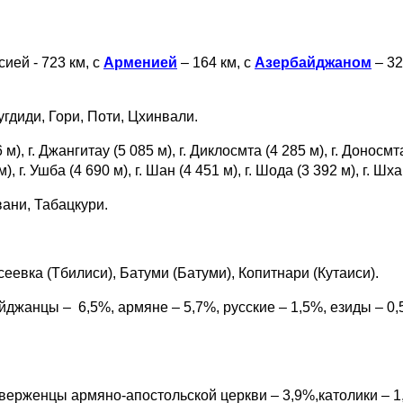
сией - 723 км, с
Арменией
– 164 км, с
Азербайджаном
– 32
угдиди, Гори, Поти, Цхинвали.
 м), г. Джангитау (5 085 м), г. Диклосмта (4 285 м), г. Доносмта 
м), г. Ушба (4 690 м), г. Шан (4 451 м), г. Шода (3 392 м), г. Шх
ани, Табацкури.
евка (Тбилиси), Батуми (Батуми), Копитнари (Кутаиси).
айджанцы – 6,5%, армяне – 5,7%, русские – 1,5%, езиды – 0,
верженцы армяно-апостольской церкви – 3,9%,католики – 1,