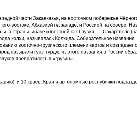
падной части Закавказья, на восточном побережье Чёрного
юго-востоке, Абхазией на западе, и Россией на севере. На
ы, а страны, иначе известной как Грузия, — Сакартвело (н
 народа колхи, называлась Колхида. Собирательное название
ованию восточно-грузинского племени картов и совпадает 
од называли гурз, гурдж, из этого названия в России обра
звуков превратилось в «грузин».
арию), и 10 краёв. Края и автономные республики подразд