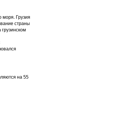
 моря. Грузия
звание страны
а грузинском
с
зовался
еляются на 55