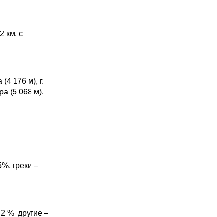
2 км, с
(4 176 м), г.
ара (5 068 м).
5%, греки –
2 %, другие –