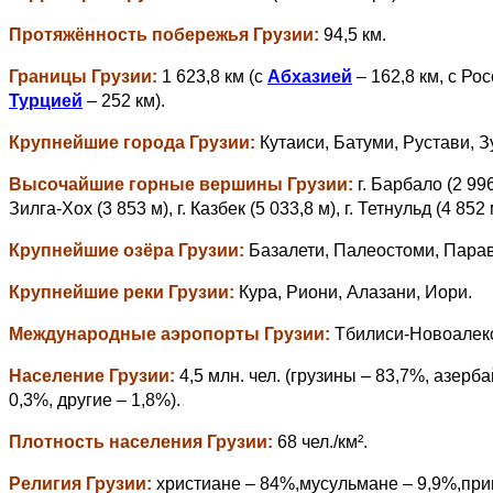
Протяжённость побережья
Грузии
:
94,5 км.
Границы
Грузии
:
1 623,8 км (с
Абхазией
– 162,8 км, с Рос
Турцией
– 252 км).
Крупнейшие города
Грузии
:
Кутаиси, Батуми, Рустави, З
Высочайшие горные вершины
Грузии
:
г. Барбало (2 996
Зилга-Хох (3 853 м), г. Казбек (5 033,8 м), г. Тетнульд (4 852 
Крупнейшие озёра
Грузии
:
Базалети, Палеостоми, Парав
Крупнейшие реки
Грузии
:
Кура, Риони, Алазани, Иори.
Международные аэропорты
Грузии
:
Тбилиси-Новоалексе
Население
Грузии
:
4,5 млн. чел. (грузины – 83,7%, азерб
0,3%, другие – 1,8%).
Плотность населения
Грузии
:
68 чел./км².
Религия
Грузии
:
христиане – 84%,мусульмане – 9,9%,при