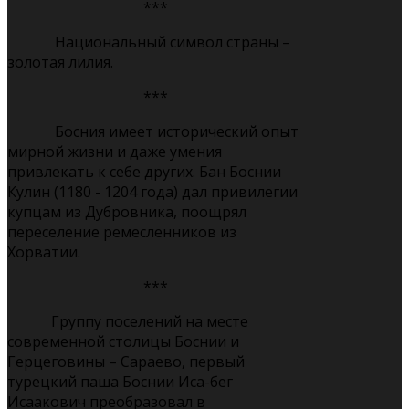
***
Национальный символ страны –
золотая лилия.
***
Босния имеет исторический опыт
мирной жизни и даже умения
привлекать к себе других. Бан Боснии
Кулин (1180 - 1204 года) дал привилегии
купцам из Дубровника, поощрял
переселение ремесленников из
Хорватии.
***
Группу поселений на месте
современной столицы Боснии и
Герцеговины – Сараево, первый
турецкий паша Боснии Иса-бег
Исаакович преобразовал в