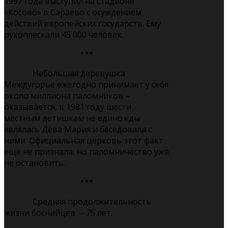
1997 года выступил на стадионе
«Косово» в Сараево с осуждением
действий европейских государств. Ему
рукоплескали 45 000 человек.
***
Небольшая деревушка
Междугорье ежегодно принимает у себя
около миллиона паломников –
оказывается, в 1981 году шести
местным детишкам не единожды
являлась Дева Мария и беседовала с
ними. Официальная церковь этот факт
ещё не признала, но паломничество уже
не остановить.
***
Средняя продолжительность
жизни боснийцев – 75 лет.