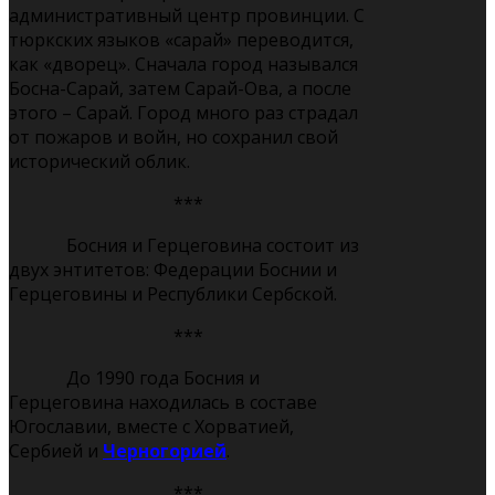
административный центр провинции. С
тюркских языков «сарай» переводится,
как «дворец». Сначала город назывался
Босна-Сарай, затем Сарай-Ова, а после
этого – Сарай. Город много раз страдал
от пожаров и войн, но сохранил свой
исторический облик.
***
Босния и Герцеговина состоит из
двух энтитетов: Федерации Боснии и
Герцеговины и Республики Сербской.
***
До 1990 года Босния и
Герцеговина находилась в составе
Югославии, вместе с Хорватией,
Сербией и
Черногорией
.
***