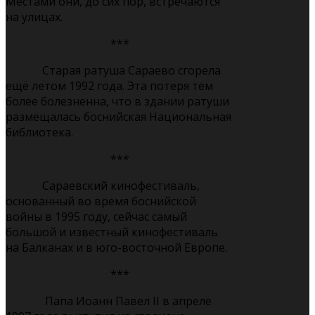
Местами они, до сих пор, встречаются
на улицах.
***
Старая ратуша Сараево сгорела
ещё летом 1992 года. Эта потеря тем
более болезненна, что в здании ратуши
размещалась боснийская Национальная
библиотека.
***
Сараевский кинофестиваль,
основанный во время боснийской
войны в 1995 году, сейчас самый
большой и известный кинофестиваль
на Балканах и в юго-восточной Европе.
***
Папа Иоанн Павел II в апреле