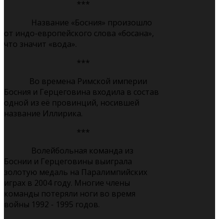
***
Название «Босния» произошло
от индо-европейского слова «босана»,
что значит «вода».
***
Во времена Римской империи
Босния и Герцеговина входила в состав
одной из её провинций, носившей
название Иллирика.
***
Волейбольная команда из
Боснии и Герцеговины выиграла
золотую медаль на Паралимпийских
играх в 2004 году. Многие члены
команды потеряли ноги во время
войны 1992 - 1995 годов.