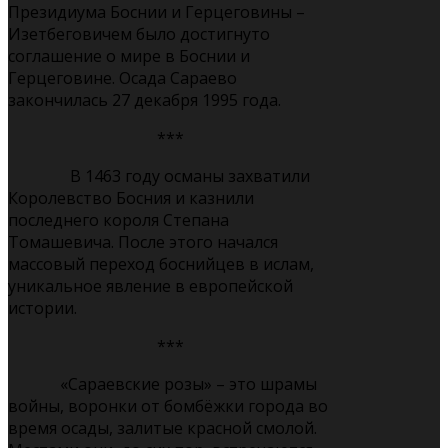
Президиума Боснии и Герцеговины –
Изетбеговичем было достигнуто
соглашение о мире в Боснии и
Герцеговине. Осада Сараево
закончилась 27 декабря 1995 года.
***
В 1463 году османы захватили
Королевство Босния и казнили
последнего короля Степана
Томашевича. После этого начался
массовый переход боснийцев в ислам,
уникальное явление в европейской
истории.
***
«Сараевские розы» – это шрамы
войны, воронки от бомбёжки города во
время осады, залитые красной смолой.