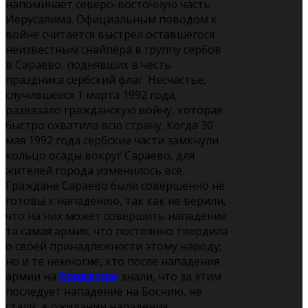
напоминает северо-восточную часть
Иерусалима. Официальным поводом к
войне считается выстрел оставшегося
неизвестным снайпера в группу сербов
в Сараево, поднявших в честь
праздника сербский флаг. Несчастье,
случившееся 1 марта 1992 года,
развязало гражданскую войну, которая
быстро охватила всю страну. Когда 30
мая 1992 года сербские части замкнули
кольцо осады вокруг Сараево, для
жителей города изменилось всё.
Граждане Сараево были совершенно не
готовы к нападению, так как не верили,
что на них может совершить нападение
та самая армия, что постоянно твердила
о своей принадлежности этому народу;
но и те немногие, кто после нападения
армии на
Хорватию
знали, что за этим
последует нападение на Боснию, не
стали, в ожидании нападения,