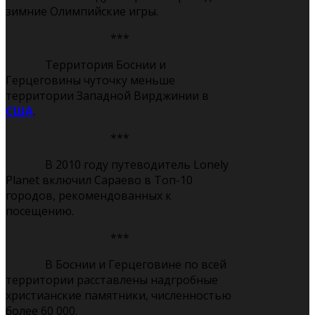
зимние Олимпийские игры.
***
Территория Боснии и
Герцеговины чуточку меньше
территории Западной Вирджинии в
США
.
***
В 2010 году путеводитель Lonely
Planet включил Сараево в Топ-10
городов, рекомендованных к
посещению.
***
В Боснии и Герцеговине по всей
территории расставлены надгробные
христианские памятники, численностью
более 60 000.