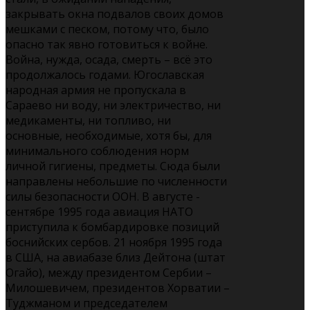
закрывать окна подвалов своих домов
мешками с песком, потому что, было
опасно так явно готовиться к войне.
Война, нужда, осада, смерть – всё это
продолжалось годами. Югославская
народная армия не пропускала в
Сараево ни воду, ни электричество, ни
медикаменты, ни топливо, ни
основные, необходимые, хотя бы, для
минимального соблюдения норм
личной гигиены, предметы. Сюда были
направлены небольшие по численности
силы безопасности ООН. В августе -
сентябре 1995 года авиация НАТО
приступила к бомбардировке позиций
боснийских сербов. 21 ноября 1995 года
в США, на авиабазе близ Дейтона (штат
Огайо), между президентом Сербии –
Милошевичем, президентов Хорватии –
Туджманом и председателем