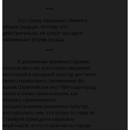
***
Эту страну называют «Земля в
облике сердца», потому что,
действительно, её силуэт на карте
напоминает форму сердца.
***
В довоенные времена Сараево
считали мостом, в котором смешение
восточной и западной культур достигло
своего наивысшего проявления. Во
время Олимпийских игр 1984 года город
снова и снова превозносили, как
образец гармоничного
сосуществования различных культур,
восторгались тем, что когда-то сюда из
Стамбула приходили караваны
верблюдов, и что старая часть города