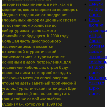
Деньги
авторитетных мнений, в нём, как и в
на Шри-
медицине, скоро свершится переворот.
Ланке
Модные тенденции: от внедрения
Цены,
глобальных информационных систем
шопинг,
в гостиничном хозяйстве до
сувениры
кибертуризма - дело самого
в Шри-
ближайшего будущего. К 2030 году
Ланке
большая часть дееспособного
Сотовая
населения земли окажется
связь и
охваченной «туристической
экстренн
зависимостью», а туризм станет
телефон
основным видом потребления. Для
на Шри-
посещения небольших стран будут
Ланке
введены лимиты, и придётся ждать
Интерес
несколько месяцев своей очереди,
факты о
чтобы увидеть заветный тропический
Шри-
уголок. Туристический потенциал Шри-
Ланке
Ланки пока ещё позволяет ощутить
грани той же самой «колыбели
буддизма», которую в 1890 год