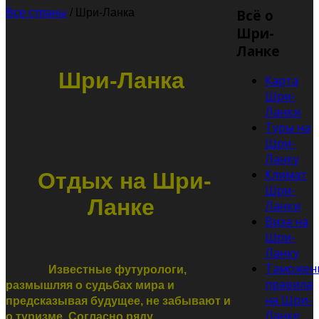
Всё о
Все страны
/
Шри-Ланка
Шри-
Ланке
Шри-Ланка
Карта
Шри-
Ланки
Туры на
Шри-
Ланку
Климат
Отдых на Шри-
Шри-
Ланке
Ланки
Виза на
Шри-
Ланку
Таможен
Известные футурологи,
правила
размышляя о судьбах мира и
на Шри-
предсказывая будущее, не забывают и
Ланке
о туризме. Согласно ряду