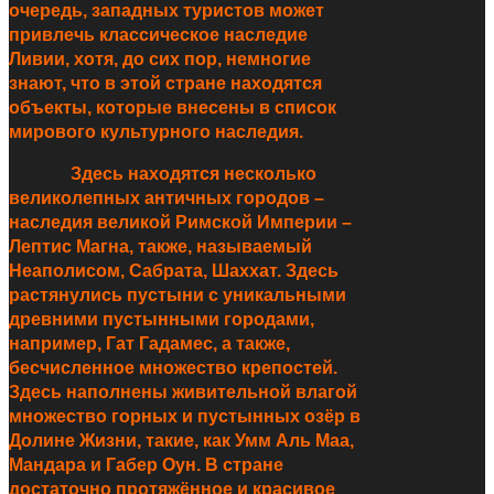
очередь, западных туристов может
привлечь классическое наследие
Ливии, хотя, до сих пор, немногие
знают, что в этой стране находятся
объекты, которые внесены в список
мирового культурного наследия.
Здесь находятся несколько
великолепных античных городов –
наследия великой Римской Империи –
Лептис Магна, также, называемый
Неаполисом, Сабрата, Шаххат. Здесь
растянулись пустыни с уникальными
древними пустынными городами,
например, Гат Гадамес, а также,
бесчисленное множество крепостей.
Здесь наполнены живительной влагой
множество горных и пустынных озёр в
Долине Жизни, такие, как Умм Аль Маа,
Мандара и Габер Оун. В стране
достаточно протяжённое и красивое