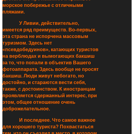
морское побережье с отличными
пляжами.
У Ливии, действительно,
имеется ряд преимуществ. Во-первых,
эта страна не испорчена массовым
туризмом. Здесь нет
«псевдобедуинов», катающих туристов
на верблюдах и вымогающих бакшиш
за то, что попали в объектив Вашего
фотоаппарата. Здесь вообще не просят
бакшиш. Люди живут небогато, но
достойно, и стараются вести себя,
также, с достоинством. К иностранцам
проявляется сдержанный интерес, при
этом, общее отношение очень
доброжелательное.
И последнее. Что самое важное
для хорошего туриста? Похвастаться
тем, что он съездил в место, в котором