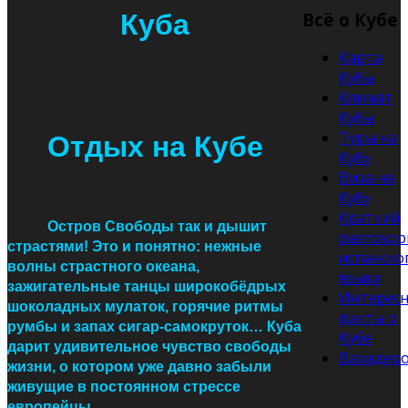
Куба
Всё о Кубе
Карта
Кубы
Климат
Кубы
Туры на
Отдых на Кубе
Кубу
Виза на
Кубу
Краткий
Остров Свободы так и дышит
разговор
страстями! Это и понятно: нежные
испанско
волны страстного океана,
языка
зажигательные танцы широкобёдрых
Интерес
шоколадных мулаток, горячие ритмы
факты о
румбы и запах сигар-самокруток… Куба
Кубе
дарит удивительное чувство свободы
Варадер
жизни, о котором уже давно забыли
живущие в постоянном стрессе
европейцы…