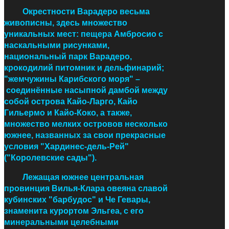
Окрестности Варадеро весьма
живописны, здесь множество
уникальных мест: пещера Амбросио с
наскальными рисунками,
национальный парк Варадеро,
крокодилий питомник и дельфинарий;
"жемчужины Карибского моря"
–
соединённые насыпной дамбой между
собой острова Кайо-Ларго, Кайо
Гильермо и Кайо-Коко, а также,
множество мелких островов несколько
южнее, названных за свои прекрасные
условия "Хардинес-дель-Рей"
("Королевские сады").
Лежащая южнее центральная
провинция Вилья-Клара овеяна славой
кубинских "барбудос" и Че Гевары,
знаменита курортом Эльгеа, с его
минеральными целебными