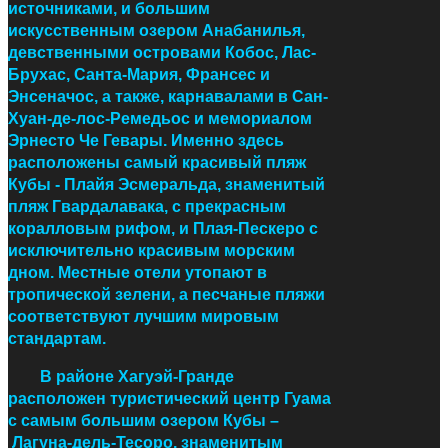
источниками, и большим
искусственным озером Анабанилья,
девственными островами Кобос, Лас-
Брухас, Санта-Мария, Франсес и
Энсеначос, а также, карнавалами в Сан-
Хуан-де-лос-Ремедьос и мемориалом
Эрнесто Че Гевары.
Именно здесь
расположены самый красивый пляж
Кубы - Плайя Эсмеральда, знаменитый
пляж Гвардалавака, с прекрасным
коралловым рифом, и Плая-Пескеро с
исключительно красивым морским
дном. Местные отели утопают в
тропической зелени, а песчаные пляжи
соответствуют лучшим мировым
стандартам.
В районе Хагуэй-Гранде
расположен туристический центр Гуама
с самым большим озером Кубы
–
Лагуна-дель-Тесоро, знаменитым