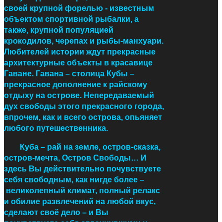
своей крупной форелью - известным
объектом спортивной рыбалки, а
также, крупной популяцией
крокодилов, черепах и рыбы-манхуари.
Любителей истории ждут прекрасные
архитектурные объекты в красавице
Гаване. Гавана – столица Кубы –
прекрасное дополнение к райскому
отдыху на острове. Непередаваемый
дух свободы этого прекрасного города,
впрочем, как и всего острова, опьяняет
любого путешественника.
Куба – рай на земле, остров-сказка,
остров-мечта, Остров Свободы… И
здесь Вы действительно почувствуете
себя свободным, как нигде более
–
великолепный климат, полный релакс
и обилие развлечений на любой вкус,
сделают своё дело – и Вы