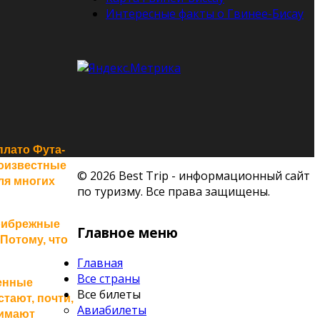
Интересные факты о Гвинее-Бисау
плато Фута-
лоизвестные
© 2026 Best Trip - информационный сайт
ля многих
по туризму. Все права защищены.
рибрежные
Главное меню
 Потому, что
Главная
Все страны
енные
Все билеты
тают, почти,
Авиабилеты
нимают