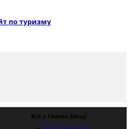
Всё о Гвинее-Бисау
Карта Гвинеи-Биссау