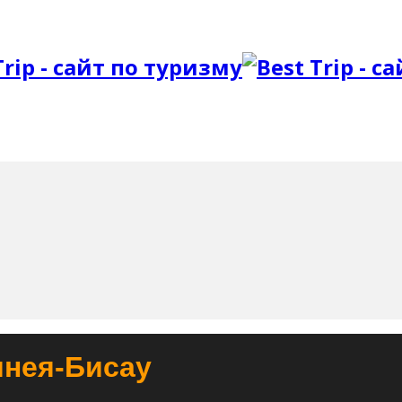
инея-Бисау