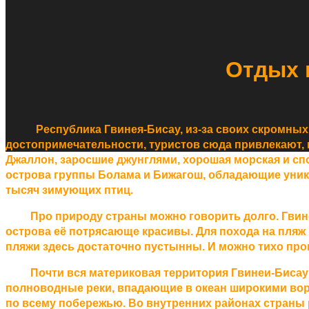
Отдых 
Республика Гвинея-Бисау, из-за своих скромных р
достопримечательности, туристов сюда привлекают,
Джаллон, заросшие джунглями, хорошая морская и с
острова группы Болама и Бижагош, обладающие уни
тысяч зимующих птиц.
Про природу страны можно говорить долго. Гвине
острова её потрясающе красивы. Для похода на пляж н
пляжи здесь достаточно пустынны. И можно тихо про
Почти вся материковая территория Гвинеи-Биса
полноводные реки, впадающие в океан широкими вор
по всему побережью. Во внутренних районах стран