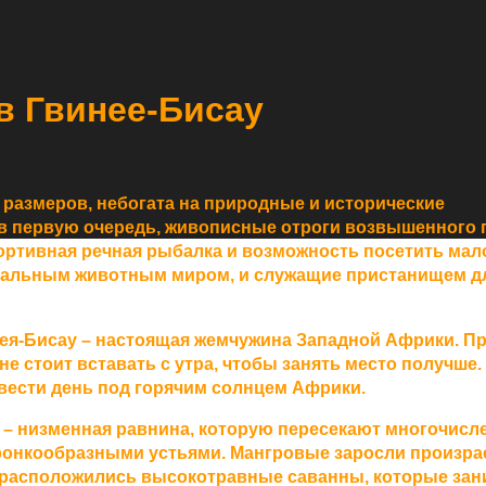
в Гвинее-Бисау
азмеров, небогата на природные и исторические
 в первую очередь, живописные отроги возвышенного 
портивная речная рыбалка и возможность посетить ма
кальным животным миром, и служащие пристанищем д
я-Бисау – настоящая жемчужина Западной Африки. П
е стоит вставать с утра, чтобы занять место получше.
вести день под горячим солнцем Африки.
у
–
низменная равнина, которую пересекают многочисл
онкообразными устьями. Мангровые заросли произрас
ы расположились высокотравные саванны, которые за