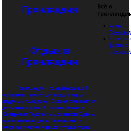
Всё о
Гренландия
Гренланди
Карта
Гренлан
Интерес
факты о
Отдых в
Гренлан
Гренландии
Гренландия – самый большой
остров на планете, сплошь покрыт
ледяным панцирем. Остров омывается
двумя океанами: Атлантическим и
Северным Ледовитым океаном. Здесь,
очень холодно, постоянно зима и
морозы, поэтому, такое путешествие