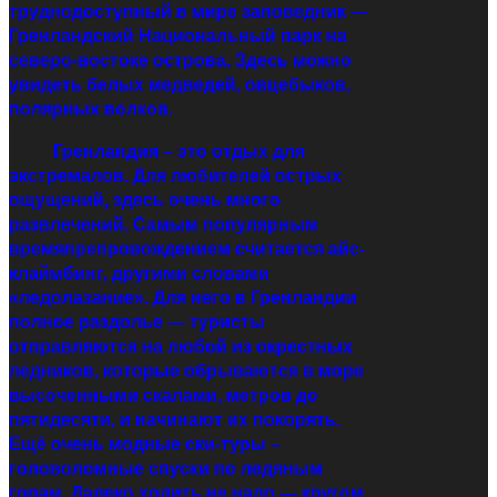
труднодоступный в мире заповедник —
Гренландский Национальный парк на
северо-востоке острова. Здесь можно
увидеть белых медведей, овцебыков,
полярных волков.
Гренландия – это отдых для
экстремалов. Для любителей острых
ощущений, здесь очень много
развлечений. Самым популярным
времяпрепровождением считается айс-
клаймбинг, другими словами
«ледолазание». Для него в Гренландии
полное раздолье — туристы
отправляются на любой из окрестных
ледников, которые обрываются в море
высоченными скалами, метров до
пятидесяти, и начинают их покорять.
Ещё очень модные ски-туры –
головоломные спуски по ледяным
горам. Далеко ходить не надо — кругом