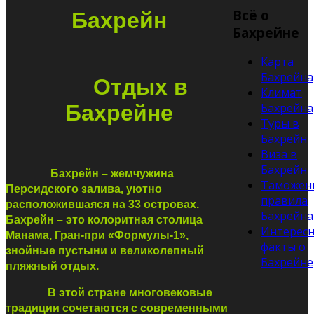
Всё о
Бахрейн
Бахрейне
Карта
Бахрейна
Отдых в
Климат
Бахрейне
Бахрейна
Туры в
Бахрейн
Виза в
Бахрейн
Бахрейн – жемчужина
Таможен
Персидского залива, уютно
правила
расположившаяся на 33 островах.
Бахрейна
Бахрейн – это колоритная столица
Интерес
Манама, Гран-при «Формулы-1»,
факты о
знойные пустыни и великолепный
Бахрейне
пляжный отдых.
В этой стране многовековые
традиции сочетаются с современными