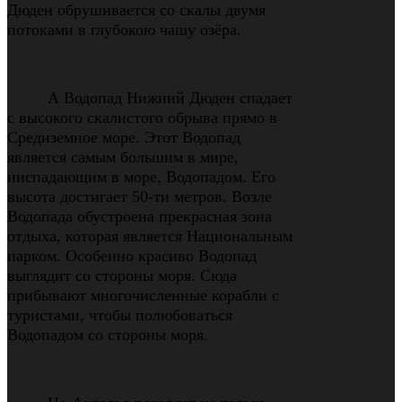
Дюден обрушивается со скалы двумя
потоками в глубокою чашу озёра.
А Водопад Нижний Дюден спадает
с высокого скалистого обрыва прямо в
Средиземное море. Этот Водопад
является самым большим в мире,
ниспадающим в море, Водопадом. Его
высота достигает 50-ти метров. Возле
Водопада обустроена прекрасная зона
отдыха, которая является Национальным
парком. Особенно красиво Водопад
выглядит со стороны моря. Сюда
прибывают многочисленные корабли с
туристами, чтобы полюбоваться
Водопадом со стороны моря.