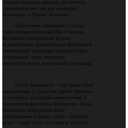
пляжем Антальи, некогда, по легенде,
служившим местом для свиданий
Клеопатры и Марка Антония.
Любителям спокойного отдыха
очень понравится парк Явуз Озджан.
Бассейны причудливой формы,
великолепные миниатюрные фонтаны и
живописные водопады придают парку
очарование, здесь несложно
расслабиться под неспешный шум воды.
Район Коньяалты – ещё один очень
популярный, у туристов, район Антальи,
в основном, благодаря знаменитому 8-
километровому пляжу Коньяалты. Пляж
Коньяалты оборудован всем
необходимым и имеет статус «Голубой
флаг»
–
знак того, что пляж и чистота