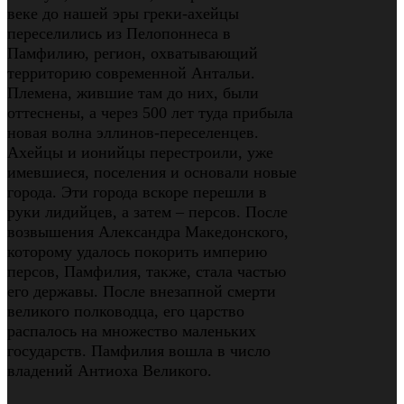
веке до нашей эры греки-ахейцы
переселились из Пелопоннеса в
Памфилию, регион, охватывающий
территорию современной Антальи.
Племена, жившие там до них, были
оттеснены, а через 500 лет туда прибыла
новая волна эллинов-переселенцев.
Ахейцы и ионийцы перестроили, уже
имевшиеся, поселения и основали новые
города. Эти города вскоре перешли в
руки лидийцев, а затем – персов. После
возвышения Александра Македонского,
которому удалось покорить империю
персов, Памфилия, также, стала частью
его державы. После внезапной смерти
великого полководца, его царство
распалось на множество маленьких
государств. Памфилия вошла в число
владений Антиоха Великого.