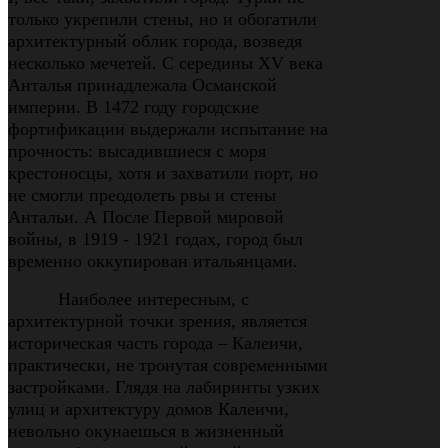
только укрепили стены, но и обогатили
архитектурный облик города, возведя
несколько мечетей. С середины XV века
Анталья принадлежала Османской
империи. В 1472 году городские
фортификации выдержали испытание на
прочность: высадившиеся с моря
крестоносцы, хотя и захватили порт, но
не смогли преодолеть рвы и стены
Антальи. А После Первой мировой
войны, в 1919 - 1921 годах, город был
временно оккупирован итальянцами.
Наиболее интересным, с
архитектурной точки зрения, является
историческая часть города
–
Калеичи,
практически, не тронутая современными
застройками. Глядя на лабиринты узких
улиц и архитектуру домов Калеичи,
невольно окунаешься в жизненный