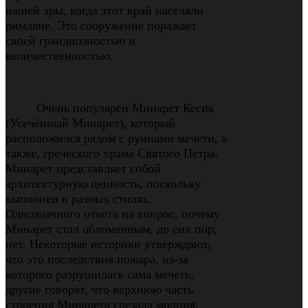
нашей эры, когда этот край населяли
римляне. Это сооружение поражает
своей грандиозностью и
величественностью.
Очень популярен Минарет Кесик
(Усечённый Минарет), который
расположился рядом с руинами мечети, а
также, греческого храма Святого Петра.
Минарет представляет собой
архитектурную ценность, поскольку
выполнен в разных стилях.
Однозначного ответа на вопрос, почему
Минарет стал обломанным, до сих пор,
нет. Некоторые историки утверждают,
что это последствия пожара, из-за
которого разрушилась сама мечеть,
другие говорят, что верхнюю часть
строения Минарета срезала молния.