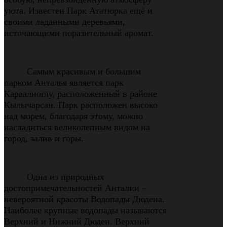
уюта. Известен Парк Ататюрка ещё и
своими ладанными деревьями,
источающими поразительный аромат.
Самым красивым и большим
парком Анталья является парк
Караалиоглу, расположенный в районе
Кылычарсан. Парк расположен высоко
над морем, благодаря этому, можно
насладиться великолепным видом на
город, залив и горы.
Одна из природных
достопримечательностей Анталии –
невероятной красоты Водопады Дюдена.
Наиболее крупные водопады называются
Верхний и Нижний Дюден. Верхний