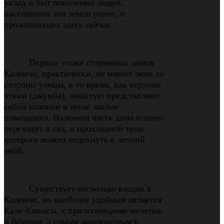
уклад и быт поколений людей,
населявших эти земли ранее, и
проживающих здесь сейчас.
Первые этажи старинных домов
Калеичи, практически, не имеют окон со
стороны улицы, в то время, как верхние
этажи (джумба), зачастую представляют
собой спальни и иные жилые
помещения. Наземная часть дома плавно
переходит в сад, в прохладной тени
которого можно отдохнуть в летний
зной.
Существует несколько входов в
Калеичи, но наиболее удобным является
Кале-Капысы, с прилегающими мечетью
и базаром, а самым живописным и