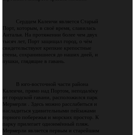
Сердцем Калеичи является Старый
Порт, которым, в своё время, славилась
Анталья. На протяжении более чем двух
тысяч лет, Порт защищал город, о чём
свидетельствуют крепкие крепостные
стены, сохранившиеся до наших дней, и
пушки, глядящие в гавань.
В юго-восточной части района
Калеичи, прямо над Портом, неподалёку
от городской гавани, расположился парк
Мермерли . Здесь можно расслабиться и
насладиться удивительными пейзажами
горного побережья и морских простор. К
парку прилегает одноимённый пляж.
Мермерли является первым и старейшим