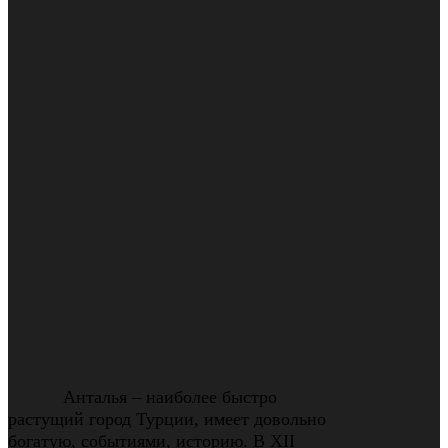
Анталья – наиболее быстро
растущий город Турции, имеет довольно
богатую, событиями, историю. В ХII