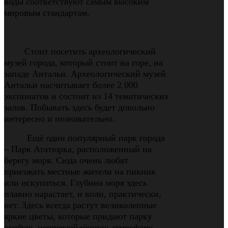
воды соответствуют самым высоким
мировым стандартам.
Стоит посетить археологический
музей города, который стоит на горе, на
западе Антальи. Археологический музей
Антальи насчитывает более 2 000
экспонатов и состоит из 14 тематических
залов. Побывать здесь будет довольно
интересно и познавательно.
Ещё один популярный парк города
–
Парк Ататюрка, расположенный на
берегу моря. Сюда очень любят
приезжать местные жители на пикник
или искупаться. Глубина моря здесь
плавно нарастает, и волн, практически,
нет. Здесь всегда растут великолепные
яркие цветы, которые придают парку
особую, непревзойдённую атмосферу