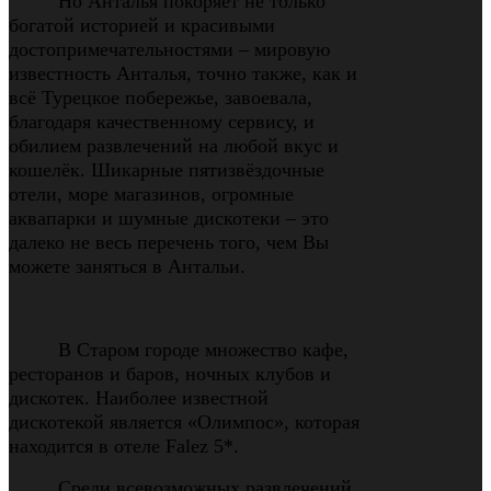
Но Анталья покоряет не только
богатой историей и красивыми
достопримечательностями – мировую
известность Анталья, точно также, как и
всё Турецкое побережье, завоевала,
благодаря качественному сервису, и
обилием развлечений на любой вкус и
кошелёк. Шикарные пятизвёздочные
отели, море магазинов, огромные
аквапарки и шумные дискотеки – это
далеко не весь перечень того, чем Вы
можете заняться в Антальи.
В Старом городе множество кафе,
ресторанов и баров, ночных клубов и
дискотек. Наиболее известной
дискотекой является «Олимпос», которая
находится в отеле Falez 5*.
Среди всевозможных развлечений,