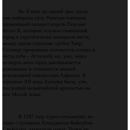
Во II веке до нашей эры, когда
уже набирала силу Римская империя,
провинцией овладел король Пергама
Аттал II, который основал нынешний
город в стратегически выгодном месте,
между двумя отрогами хребта Тавр.
Столицу провинции основатель назвал в
честь себя – Атталией, но, уже, через
четверть века город завоёвывается
римлянами и становится зимней
резиденцией императора Адриана. К
середине XII века Анталья была, уже,
последней византийской крепостью на
юге Малой Азии.
В 1207 году турки-сельджуки, во
главе с султаном Алаэддином Кейкубом
I, всё-таки, захватили город. Турки не