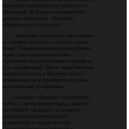
огромной популярностью пользуются
Аквапарки. В Анталье находятся три
крупных Аквапарка: «Дэдэман»,
«Аквалэнд» и «Атлантис».
Аквапарк «Аквалэнд» расположен
на окраине Антальи, в сторону города
Кемер. Помимо большого разнообразия
горок здесь сооружён бассейн с
огромными искусственными волнами и
есть дельфинарий. После представления
можно поплавать в бассейне вместе с
дельфинами, или приобрести картины,
нарисованные дельфинами.
Аквапарк «Дэдэман» расположен,
почти, в самом центре города, рядом с
гостиницей «Дэдэман», и является
крупнейшим водным парком
развлечений и отдыха на всём
Средиземноморском побережье.