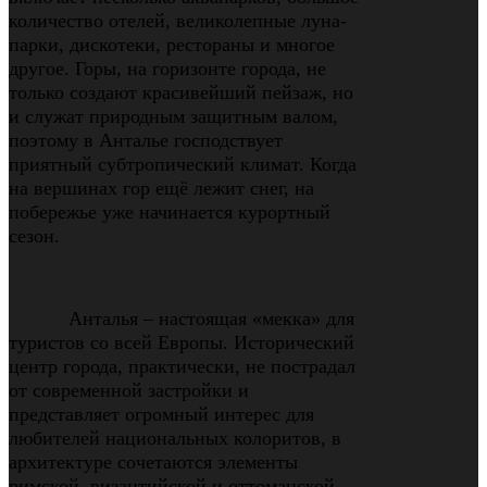
количество отелей, великолепные луна-
парки, дискотеки, рестораны и многое
другое. Горы, на горизонте города, не
только создают красивейший пейзаж, но
и служат природным защитным валом,
поэтому в Анталье господствует
приятный субтропический климат. Когда
на вершинах гор ещё лежит снег, на
побережье уже начинается курортный
сезон.
Анталья
–
настоящая «мекка» для
туристов со всей Европы. Исторический
центр города, практически, не пострадал
от современной застройки и
представляет огромный интерес для
любителей национальных колоритов, в
архитектуре сочетаются элементы
римской, византийской и оттоманской