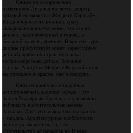
Одним из исторических
памятников Антальи является дворец,
который называется «Медресе Каратай».
Когда впервые его видишь, сразу
складывается впечатление, что это не
дворец, расположенный в городе, а
большой «дом в деревне». В архитектуре
дворца присутствует много характерных
деталей арабских стран того века:
мелкие нарезные детали, большие
купола. А внутри Медресе Каратай столь
же уникален и красив, как и снаруже.
Одна из наиболее загадочных
достопримечательностей города – это
башня Хыдырлык Кулеси, откуда можно
наблюдать восхитительные закаты
Антальи. Для чего возводили эту башню
– загадка. Архитектурные особенности
башни указывают на то, что
строительство её началось во II веке