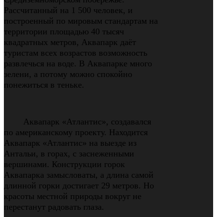
Рассчитанный на 1 500 человек, и
построенный по мировым стандартам на
территории площадью 40 тысяч
квадратных метров, Аквапарк даёт
туристам всех возрастов возможность
развлечься на воде. В Аквапарке много
зелени, а потому можно спокойно
понежиться в теньке.
Аквапарк «Атлантис», создавался
по американскому проекту. Находится
Аквапарк «Атлантис» на выезде из
Антальи, в горах, с заснеженными
вершинами. Конструкции горок
Аквапарка замысловаты, а длина самой
длинной горки достигает 29 метров. Но
красоты местной природы вокруг не
перестанут радовать глаза.