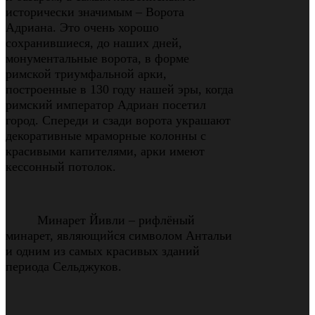
исторически значимым – Ворота
Адриана. Это очень хорошо
сохранившиеся, до наших дней,
монументальные ворота, в форме
римской триумфальной арки,
построенные в 130 году нашей эры, когда
римский император Адриан посетил
город. Спереди и сзади ворота украшают
декоративные мраморные колонны с
красивыми капителями, арки имеют
кессонный потолок.
Минарет Йивли
–
рифлёный
минарет, являющийся символом Антальи
и одним из самых красивых зданий
периода Сельджуков.